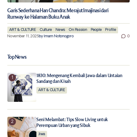
Garis Sederhana Han Chandra: Merajut Imajinasi dari
Runway ke Halaman Buku Anak
ART & CULTURE
Culture
News
On Passion
People
Profile
November 11, 2025
by
Imam Notonogoro
0
Top News
1830: Mengenang Kembali Jawa dalam Untaian
Sandang dan Kisah
ART & CULTURE
Seni Melambat: Tips Slow Living untuk
Perempuan Urban yang Sibuk
Jiwa