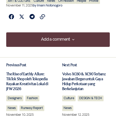
ART & CULTURE
Culture
News
On Passion
People
Profile
November 11, 2025
by
Imam Notonogoro
Add a comment
Add a comment
Previous Post
Next Post
Your email address will not be published.
Required fields are marked
*
The Rise of Earthly Allure:
Volvo XC60 & XC90 Terbaru:
TikTok Shop oleh Tokopedia
Jawaban Elegan untuk Gaya
Rayakan Kreativitas Lokal di
Hidup Perkotaan yang
JFW 2026
Comment
*
Berkelanjutan
Designers
Fashion
Culture
DESIGN & TECH
News
Runway Report
News
November 10, 2025
November 12, 2025