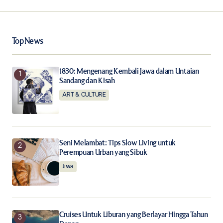
Your Name
*
Top News
Your E-mail
*
Save my name, email, and website in this browser for
1830: Mengenang Kembali Jawa dalam Untaian
the next time I comment.
Sandang dan Kisah
ART & CULTURE
Notify me of follow-up comments by email.
Notify me of new posts by email.
Seni Melambat: Tips Slow Living untuk
Perempuan Urban yang Sibuk
Submit Comment
Jiwa
Cruises Untuk Liburan yang Berlayar Hingga Tahun