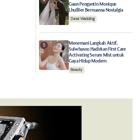
Gaun Pengantin Monique
Lhuillier Bernuansa Nostalgia
Dewi Wedding
Menemani Langkah Aktif,
Sulwhasoo Hadirkan First Care
Activating Serum Mist untuk
Gaya Hidup Modern
Beauty