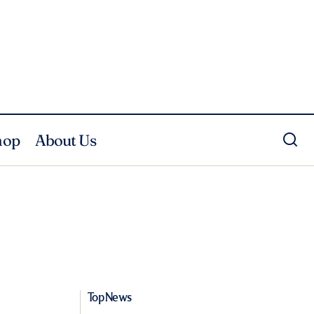
hop
About Us
Top News