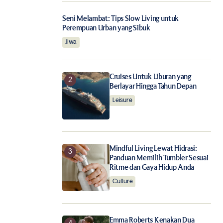
Seni Melambat: Tips Slow Living untuk
Perempuan Urban yang Sibuk
Jiwa
Cruises Untuk Liburan yang
Berlayar Hingga Tahun Depan
Leisure
Mindful Living Lewat Hidrasi:
Panduan Memilih Tumbler Sesuai
Ritme dan Gaya Hidup Anda
Culture
Emma Roberts Kenakan Dua