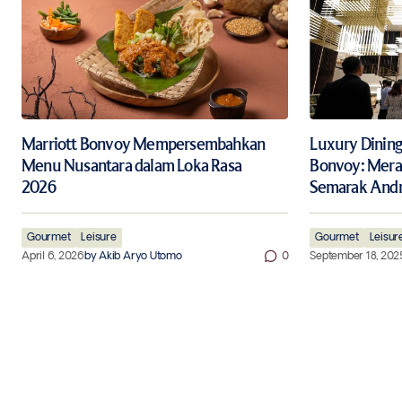
Marriott Bonvoy Mempersembahkan
Luxury Dining 
Menu Nusantara dalam Loka Rasa
Bonvoy: Mera
2026
Semarak And
Gourmet
Leisure
Gourmet
Leisur
April 6, 2026
by
Akib Aryo Utomo
0
September 18, 202