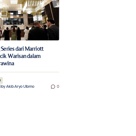
Series dari Marriott
cik Warisan dalam
rawina
e
5
by
Akib Aryo Utomo
0