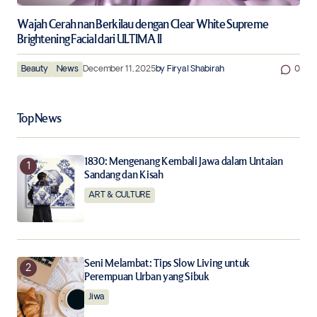
Wajah Cerah nan Berkilau dengan Clear White Supreme
Brightening Facial dari ULTIMA II
Beauty
News
December 11, 2025
by
Firyal Shabirah
0
Top News
1830: Mengenang Kembali Jawa dalam Untaian
Sandang dan Kisah
ART & CULTURE
Seni Melambat: Tips Slow Living untuk
Perempuan Urban yang Sibuk
Jiwa