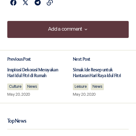
Add a comment
Add a comment
Previous Post
Next Post
Your email address will not be published.
Required fields are marked
*
Inspirasi Dekorasi Merayakan
Simak Ide Resep untuk
Hari Idul Fitri di Rumah
Hantaran Hari Raya Idul Fitri
Culture
Comment
News
*
Leisure
News
May 20, 2020
May 20, 2020
Top News
Your Name
*