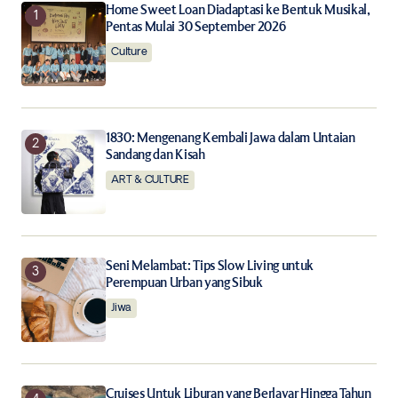
Home Sweet Loan Diadaptasi ke Bentuk Musikal,
Your E-mail
*
Pentas Mulai 30 September 2026
Culture
Save my name, email, and website in this browser for
the next time I comment.
Notify me of follow-up comments by email.
1830: Mengenang Kembali Jawa dalam Untaian
Sandang dan Kisah
ART & CULTURE
Notify me of new posts by email.
Submit Comment
Seni Melambat: Tips Slow Living untuk
Perempuan Urban yang Sibuk
Jiwa
Cruises Untuk Liburan yang Berlayar Hingga Tahun