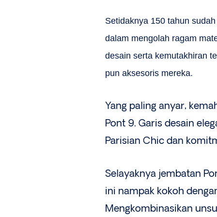
Setidaknya 150 tahun suda
dalam mengolah ragam materi
desain serta kemutakhiran te
pun aksesoris mereka.
Yang paling anyar, kemah
Pont 9. Garis desain ele
Parisian Chic dan komit
Selayaknya jembatan Pon
ini nampak kokoh denga
Mengkombinasikan unsur-