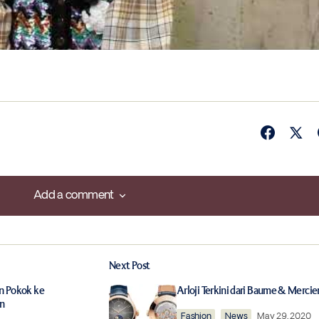
Add a comment
Add a comment
Next Post
ished.
Required fields are marked
*
n Pokok ke
Arloji Terkini dari Baume & Mercie
an
Fashion
News
May 29, 2020