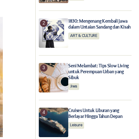
1830: Mengenang Kembali Jawa
dalam Untaian Sandang dan Kisah
ART & CULTURE
Seni Melambat: Tips Slow Living
untuk Perempuan Urban yang
Sibuk
Jiwa
Cruises Untuk Liburan yang
Berlayar Hingga Tahun Depan
Leisure