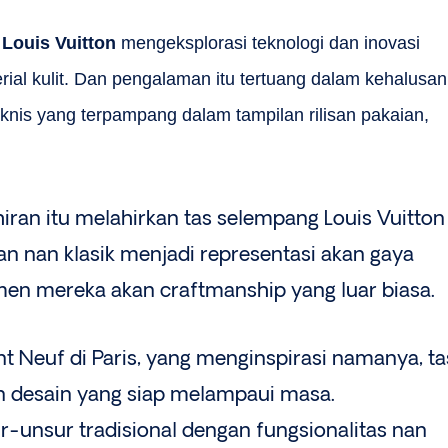
h
Louis Vuitton
mengeksplorasi teknologi dan inovasi
al kulit. Dan pengalaman itu tertuang dalam kehalusan
knis yang terpampang dalam tampilan rilisan pakaian,
iran itu melahirkan tas selempang Louis Vuitton
gan nan klasik menjadi representasi akan gaya
men mereka akan craftmanship yang luar biasa.
t Neuf di Paris, yang menginspirasi namanya, ta
n desain yang siap melampaui masa.
unsur tradisional dengan fungsionalitas nan