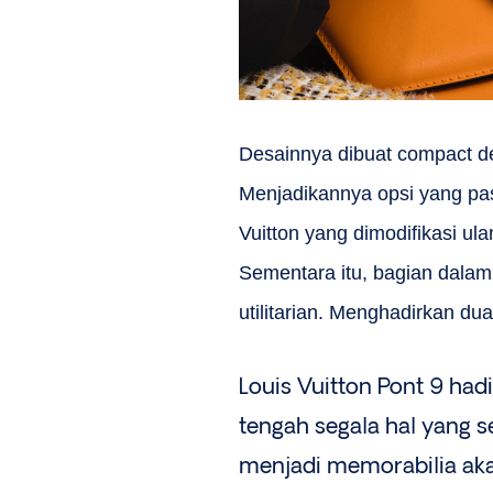
Desainnya dibuat compact de
Menjadikannya opsi yang pas 
Vuitton yang dimodifikasi ul
Sementara itu, bagian dalam 
utilitarian. Menghadirkan d
Louis Vuitton Pont 9 hadi
tengah segala hal yang se
menjadi memorabilia ak