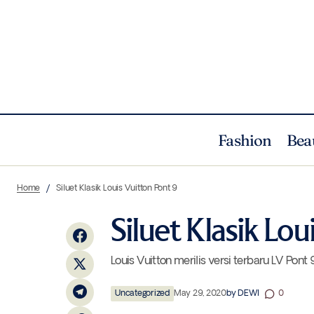
Fashion
Bea
Aice Group Sumbang Bahan Pokok ke
Home
Siluet Klasik Louis Vuitton Pont 9
Pesantren dan Panti Asuhan
Siluet Klasik Lou
Louis Vuitton merilis versi terbaru LV Pont 
Uncategorized
May 29, 2020
by
DEWI
0