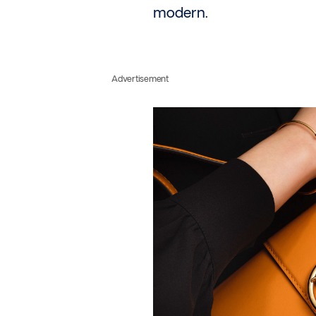
modern.
Advertisement