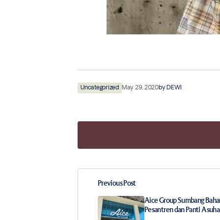
Uncategorized
May 29, 2020
by
DEWI
Previous Post
Your email address will not be publ
Aice Group Sumbang Baha
Pesantren dan Panti Asuh