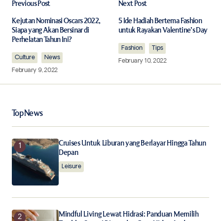
Previous Post
Next Post
Your email address will not be published.
Required fields are marked
*
Kejutan Nominasi Oscars 2022,
5 Ide Hadiah Bertema Fashion
Siapa yang Akan Bersinar di
untuk Rayakan Valentine’s Day
Perhelatan Tahun Ini?
Comment
*
Fashion
Tips
Culture
News
February 10, 2022
February 9, 2022
Your Name
*
Top News
Your E-mail
*
Cruises Untuk Liburan yang Berlayar Hingga Tahun
Depan
Leisure
Save my name, email, and website in this browser for
the next time I comment.
Notify me of follow-up comments by email.
Mindful Living Lewat Hidrasi: Panduan Memilih