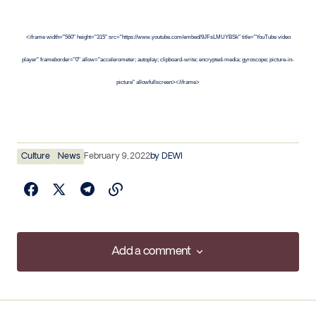
<iframe width="560" height="315" src="https://www.youtube.com/embed/9JFsLMUYBSk" title="YouTube video
player" frameborder="0" allow="accelerometer; autoplay; clipboard-write; encrypted-media; gyroscope; picture-in-
picture" allowfullscreen></iframe>
Culture
News
February 9, 2022
by
DEWI
Add a comment
Add a comment