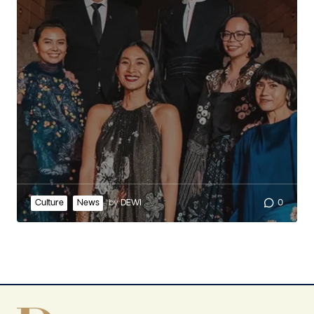
Culture
News
by
DEWI
0