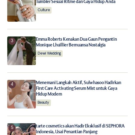
Tumbler Sesuai Ritme dan Gaya Hidup Anda
Notify me of new posts by email.
Culture
Submit Comment
Emma Roberts Kenakan Dua Gaun Pengantin
Monique Lhuillier Bernuansa Nostalgia
Dewi Wedding
Menemani Langkah Aktif, Sulwhasoo Hadirkan
First Care Activating Serum Mist untuk Gaya
Hidup Modern
Beauty
tarte cosmetics akan Hadir Eksklusif di SEPHORA
Indonesia, Usai Penantian Panjang