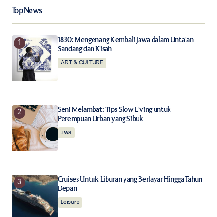
Your Name
*
Top News
Your E-mail
*
1830: Mengenang Kembali Jawa dalam Untaian
Sandang dan Kisah
ART & CULTURE
Save my name, email, and website in this browser for
the next time I comment.
Notify me of follow-up comments by email.
Seni Melambat: Tips Slow Living untuk
Perempuan Urban yang Sibuk
Notify me of new posts by email.
Jiwa
Submit Comment
Cruises Untuk Liburan yang Berlayar Hingga Tahun
Depan
Leisure