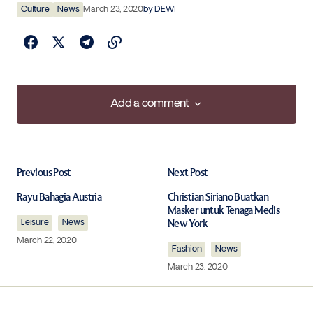
Culture
News
March 23, 2020
by
DEWI
Add a comment
Add a comment
Previous Post
Next Post
Your email address will not be published.
Required fields are marked
*
Rayu Bahagia Austria
Christian Siriano Buatkan
Masker untuk Tenaga Medis
Leisure
News
New York
Comment
*
March 22, 2020
Fashion
News
March 23, 2020