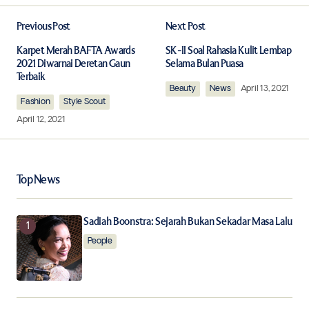
Previous Post
Next Post
Your email address will not be published.
Required fields are marked
*
Karpet Merah BAFTA Awards
SK-II Soal Rahasia Kulit Lembap
2021 Diwarnai Deretan Gaun
Selama Bulan Puasa
Terbaik
Comment
*
Beauty
News
April 13, 2021
Fashion
Style Scout
April 12, 2021
Your Name
*
Top News
Your E-mail
*
Sadiah Boonstra: Sejarah Bukan Sekadar Masa Lalu
People
Save my name, email, and website in this browser for
the next time I comment.
Notify me of follow-up comments by email.