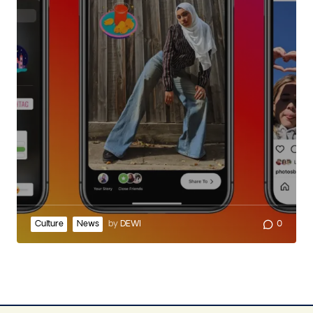
Culture
News
by
DEWI
0