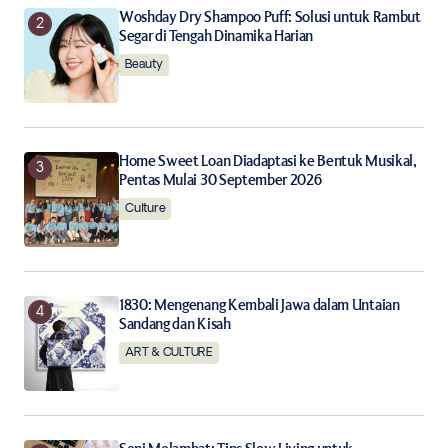
Woshday Dry Shampoo Puff: Solusi untuk Rambut
Segar di Tengah Dinamika Harian
Notify me of new posts by email.
Beauty
Submit Comment
Home Sweet Loan Diadaptasi ke Bentuk Musikal,
Pentas Mulai 30 September 2026
Culture
1830: Mengenang Kembali Jawa dalam Untaian
Sandang dan Kisah
ART & CULTURE