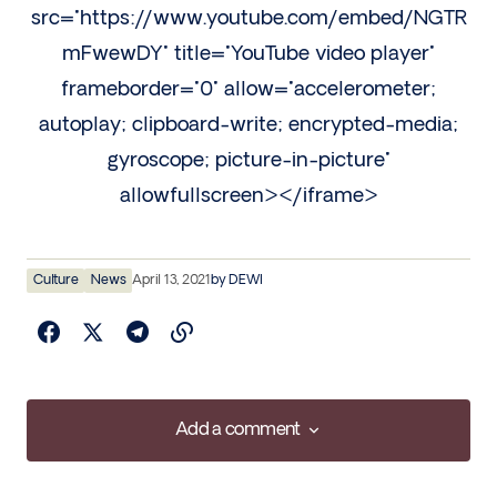
src="https://www.youtube.com/embed/NGTR
mFwewDY" title="YouTube video player"
frameborder="0" allow="accelerometer;
autoplay; clipboard-write; encrypted-media;
gyroscope; picture-in-picture"
allowfullscreen></iframe>
Culture
News
April 13, 2021
by
DEWI
Add a comment
Add a comment