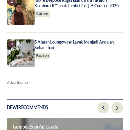
Moire Bespoke Rugs Hadir dalam Paviliun
Kolaboratif “Tapak Tumbuh” di JIA Curated 2026
Culture
5 Alasan Loungewear Layak Menjadi Andalan
Sehari-hari
Fashion
Advertisement
DEWI RECOMMENDS
Gempita Seni Art Jakarta