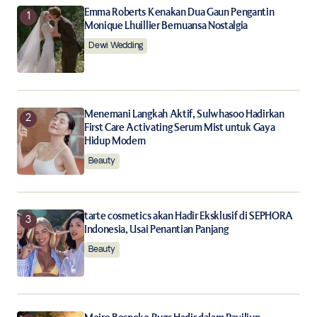
Emma Roberts Kenakan Dua Gaun Pengantin
Your E-mail
*
Monique Lhuillier Bernuansa Nostalgia
Dewi Wedding
Save my name, email, and website in this browser for
the next time I comment.
Notify me of follow-up comments by email.
Menemani Langkah Aktif, Sulwhasoo Hadirkan
First Care Activating Serum Mist untuk Gaya
Hidup Modern
Notify me of new posts by email.
Beauty
Submit Comment
tarte cosmetics akan Hadir Eksklusif di SEPHORA
Indonesia, Usai Penantian Panjang
Beauty