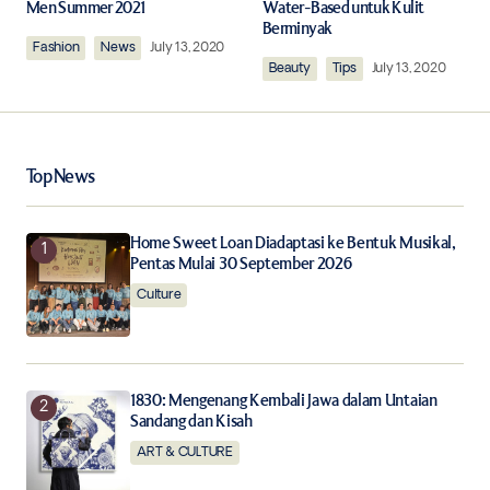
Men Summer 2021
Water-Based untuk Kulit
Berminyak
Fashion
Comment
News
*
July 13, 2020
Beauty
Tips
July 13, 2020
Top News
Your Name
*
Home Sweet Loan Diadaptasi ke Bentuk Musikal,
Your E-mail
*
Pentas Mulai 30 September 2026
Culture
Save my name, email, and website in this browser for
the next time I comment.
Notify me of follow-up comments by email.
1830: Mengenang Kembali Jawa dalam Untaian
Sandang dan Kisah
Notify me of new posts by email.
ART & CULTURE