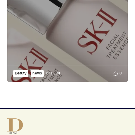
Beauty
News
by
DEWI
0