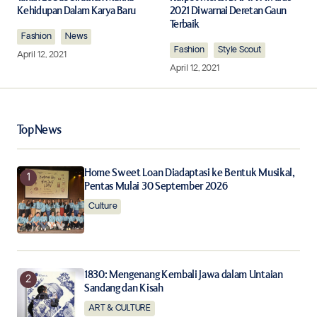
Kehidupan Dalam Karya Baru
2021 Diwarnai Deretan Gaun
Terbaik
Fashion
Comment
News
*
Fashion
Style Scout
April 12, 2021
April 12, 2021
Your Name
*
Top News
Your E-mail
*
Home Sweet Loan Diadaptasi ke Bentuk Musikal,
Pentas Mulai 30 September 2026
Culture
Save my name, email, and website in this browser for
the next time I comment.
Notify me of follow-up comments by email.
1830: Mengenang Kembali Jawa dalam Untaian
Sandang dan Kisah
Notify me of new posts by email.
ART & CULTURE