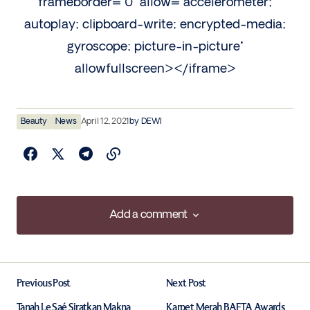
frameborder="0" allow="accelerometer;
autoplay; clipboard-write; encrypted-media;
gyroscope; picture-in-picture"
allowfullscreen></iframe>
Beauty
News
April 12, 2021
by
DEWI
Add a comment
Add a comment
Previous Post
Next Post
Your email address will not be published.
Required fields are marked
*
Tanah Le Saé Siratkan Makna
Karpet Merah BAFTA Awards