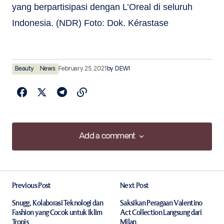
yang berpartisipasi dengan L’Oreal di seluruh
Indonesia. (NDR) Foto: Dok. Kérastase
Beauty
News
February 25, 2021
by
DEWI
Add a comment
Add a comment
Previous Post
Next Post
Your email address will not be published.
Required fields are marked
*
Snugg, Kolaborasi Teknologi dan
Saksikan Peragaan Valentino
Fashion yang Cocok untuk Iklim
Act Collection Langsung dari
Tropis
Milan