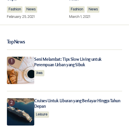
Comment
*
Fashion
News
Fashion
News
February 25, 2021
March 1, 2021
Your Name
*
Top News
Your E-mail
*
Seni Melambat: Tips Slow Living untuk
Perempuan Urban yang Sibuk
Jiwa
Save my name, email, and website in this browser for
the next time I comment.
Notify me of follow-up comments by email.
Cruises Untuk Liburan yang Berlayar Hingga Tahun
Depan
Notify me of new posts by email.
Leisure
Submit Comment