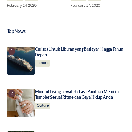
February 24, 2020
February 24, 2020
Your Name
*
Top News
Your E-mail
*
Cruises Untuk Liburan yang Berlayar Hingga Tahun
Depan
Leisure
Save my name, email, and website in this browser for
the next time I comment.
Notify me of follow-up comments by email.
Mindful Living Lewat Hidrasi: Panduan Memilih
Tumbler Sesuai Ritme dan Gaya Hidup Anda
Notify me of new posts by email.
Culture
Submit Comment