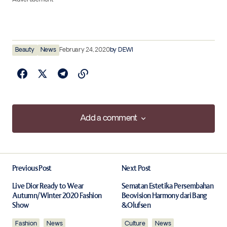
Beauty
News
February 24, 2020
by
DEWI
Add a comment
Add a comment
Previous Post
Next Post
Your email address will not be published.
Required fields are marked
*
Live Dior Ready to Wear
Sematan Estetika Persembahan
Autumn/Winter 2020 Fashion
Beovision Harmony dari Bang
Show
&Olufsen
Comment
*
Fashion
News
Culture
News