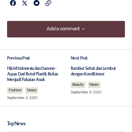
Add a comment
Add a comment
Previous Post
Next Post
Your email address will not be published.
Required fields are marked
*
H&M Indonesia dan Danone-
Rambut Sehat dan Lembut
Aqua: Dari Botol Plastik Bekas
dengan Konditioner
Menjadi Pakaian Anak
Comment
*
Beauty
News
Fashion
News
September 6, 2020
September 4, 2020
Your Name
*
Top News