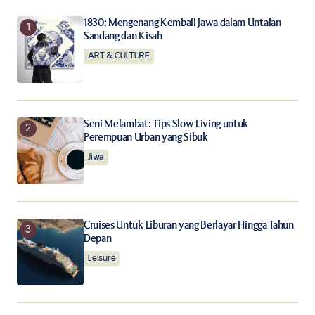
Your E-mail
*
1830: Mengenang Kembali Jawa dalam Untaian
Sandang dan Kisah
ART & CULTURE
Save my name, email, and website in this browser for
the next time I comment.
Notify me of follow-up comments by email.
Seni Melambat: Tips Slow Living untuk
Perempuan Urban yang Sibuk
Notify me of new posts by email.
Jiwa
Submit Comment
Cruises Untuk Liburan yang Berlayar Hingga Tahun
Depan
Leisure