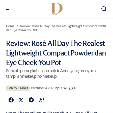
Review: Rosé All Day The Realest Lightweight Compact Powder dan
Eye Cheek You Pot
Home
Review: Rosé All Day The Realest Lightweight Compact Powder
dan Eye Cheek You Pot
Review: Rosé All Day The Realest
Lightweight Compact Powder dan
Eye Cheek You Pot
Sebuah perangkat riasan untuk Anda yang menyukai
tampilan makeup no makeup.
Beauty
News
September 4, 2020
by
DEWI
0