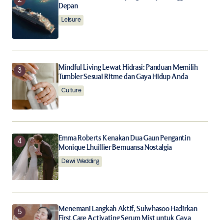
Depan
Notify me of follow-up comments by email.
Leisure
Notify me of new posts by email.
Submit Comment
Mindful Living Lewat Hidrasi: Panduan Memilih
Tumbler Sesuai Ritme dan Gaya Hidup Anda
Culture
Emma Roberts Kenakan Dua Gaun Pengantin
Monique Lhuillier Bernuansa Nostalgia
Dewi Wedding
Menemani Langkah Aktif, Sulwhasoo Hadirkan
First Care Activating Serum Mist untuk Gaya