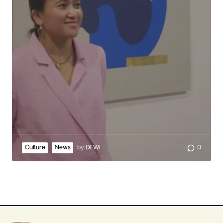
Culture
News
by
DEWI
0