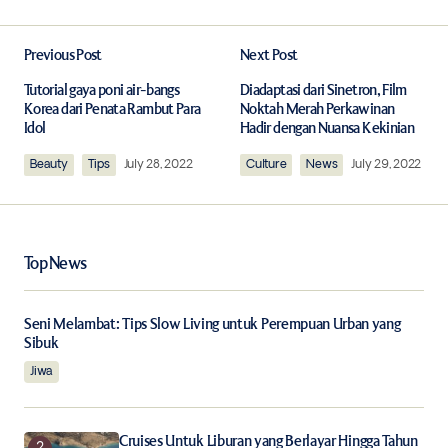
Previous Post
Next Post
Your email address will not be published.
Required fields are marked
*
Tutorial gaya poni air-bangs
Diadaptasi dari Sinetron, Film
Korea dari Penata Rambut Para
Noktah Merah Perkawinan
Idol
Hadir dengan Nuansa Kekinian
Comment
*
Beauty
Tips
July 28, 2022
Culture
News
July 29, 2022
Top News
Your Name
*
Seni Melambat: Tips Slow Living untuk Perempuan Urban yang
Your E-mail
*
Sibuk
Jiwa
Save my name, email, and website in this browser for
the next time I comment.
Cruises Untuk Liburan yang Berlayar Hingga Tahun