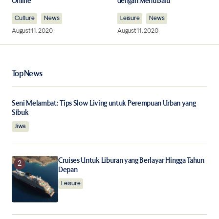
Online
dengan Menu Baru
Comment
*
Culture
News
Leisure
News
August 11, 2020
August 11, 2020
Your Name
*
Top News
Your E-mail
*
Seni Melambat: Tips Slow Living untuk Perempuan Urban yang
Sibuk
Jiwa
Save my name, email, and website in this browser for
the next time I comment.
Cruises Untuk Liburan yang Berlayar Hingga Tahun
Notify me of follow-up comments by email.
Depan
Leisure
Notify me of new posts by email.
Submit Comment