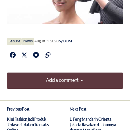
Leisure
News
August 11, 2020
by
DEWI
Add a comment
Add a comment
Previous Post
Next Post
Your email address will not be published.
Required fields are marked
*
Kini Fashion Jadi Produk
Li Feng Mandarin Oriental
Terfavorit dalam Transaksi
Jakarta Rayakan 4 Tahunnya