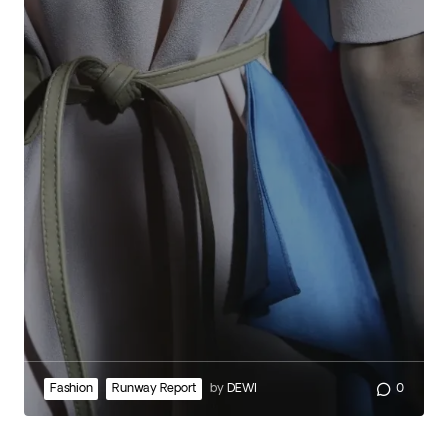
Fashion
Runway Report
by
DEWI
0