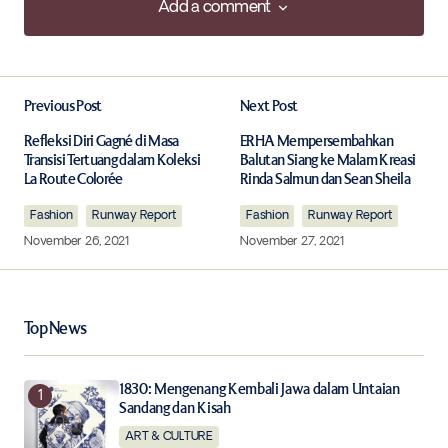
Add a comment
Add a comment
Previous Post
Next Post
Your email address will not be published.
Required fields are marked
*
Refleksi Diri Gagné di Masa
ERHA Mempersembahkan
Transisi Tertuang dalam Koleksi
Balutan Siang ke Malam Kreasi
La Route Colorée
Rinda Salmun dan Sean Sheila
Comment
*
Fashion
Runway Report
Fashion
Runway Report
November 26, 2021
November 27, 2021
Your Name
*
Top News
Your E-mail
*
1830: Mengenang Kembali Jawa dalam Untaian
Sandang dan Kisah
ART & CULTURE
Save my name, email, and website in this browser for