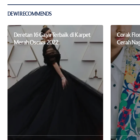
Submit Comment
DEWI RECOMMENDS
Deretan 16 Gaya Terbaik di Karpet
Corak Flo
Merah Oscars 2022
Cerah Nag