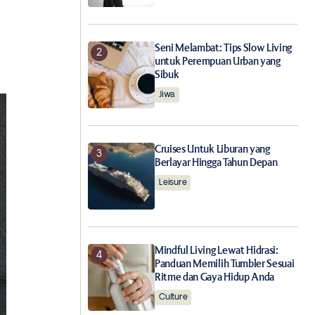
Seni Melambat: Tips Slow Living
untuk Perempuan Urban yang
Sibuk
Jiwa
Cruises Untuk Liburan yang
Berlayar Hingga Tahun Depan
Leisure
Mindful Living Lewat Hidrasi:
Panduan Memilih Tumbler Sesuai
Ritme dan Gaya Hidup Anda
Culture