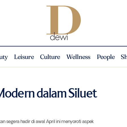
uty
Leisure
Culture
Wellness
People
S
Desain Pakaian Modern dalam Siluet Rileks
Fashion
News
Modern dalam Siluet
 segera hadir di awal April ini menyoroti aspek