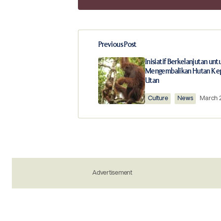
Previous Post
Your email address will not be publ
Inisiatif Berkelanjutan unt
Mengembalikan Hutan Ke
Utan
Comment
*
Culture
News
March 2
Your Name
*
Save my name, email, and website in 
Advertisement
the next time I comment.
Notify me of new posts by email.