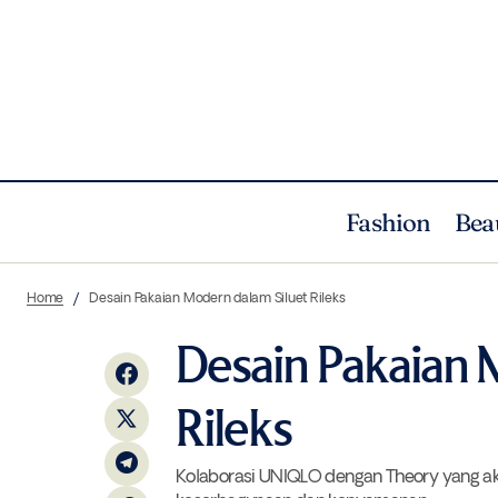
Fashion
Bea
Inisiatif Berkelanjutan untuk
Mengembalikan Hutan Kepada Orang
Home
Desain Pakaian Modern dalam Siluet Rileks
Utan
Desain Pakaian 
Rileks
Kolaborasi UNIQLO dengan Theory yang akan