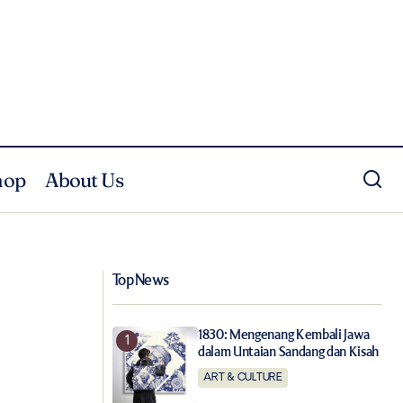
hop
About Us
Batik Koleksi Khusus, Bentuk Kepedulian
untuk Desa Mauk
Top News
1830: Mengenang Kembali Jawa
dalam Untaian Sandang dan Kisah
ART & CULTURE