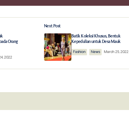
Add a comment
Next Post
ished.
Required fields are marked
*
uk
Batik Koleksi Khusus, Bentuk
pada Orang
Kepedulian untuk Desa Mauk
Fashion
News
March 25, 2022
4, 2022
Your E-mail
*
this browser for
Notify me of follow-up comments by 