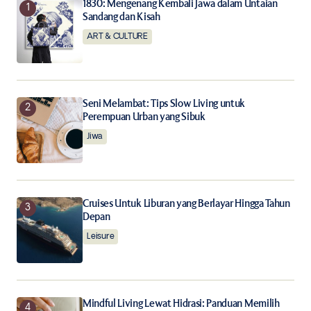
Your E-mail
*
1830: Mengenang Kembali Jawa dalam Untaian
Sandang dan Kisah
ART & CULTURE
Save my name, email, and website in this browser for
the next time I comment.
Notify me of follow-up comments by email.
Seni Melambat: Tips Slow Living untuk
Perempuan Urban yang Sibuk
Notify me of new posts by email.
Jiwa
Submit Comment
Cruises Untuk Liburan yang Berlayar Hingga Tahun
Depan
Leisure
Mindful Living Lewat Hidrasi: Panduan Memilih