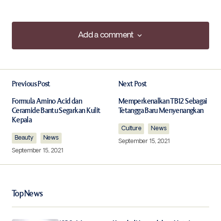
Add a comment
Add a comment
Previous Post
Next Post
Your email address will not be published.
Required fields are marked
*
Formula Amino Acid dan
Memperkenalkan TB12 Sebagai
Ceramide Bantu Segarkan Kulit
Tetangga Baru Menyenangkan
Kepala
Comment
*
Culture
News
Beauty
News
September 15, 2021
September 15, 2021
Your Name
*
Top News