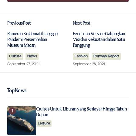
Add a comment
Previous Post
Next Post
Your email address will not be published.
Required fields are marked
*
Pameran Kolaboratif Tanggap
Fendi dan Versace Gabungkan
Pandemi Persembahan
Visi dan Kekuatan dalam Satu
Museum Macan
Panggung
Comment
*
Culture
News
Fashion
Runway Report
September 27, 2021
September 28, 2021
Your Name
*
Top News
Your E-mail
*
Cruises Untuk Liburan yang Berlayar Hingga Tahun
Depan
Leisure
Save my name, email, and website in this browser for
the next time I comment.