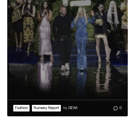
Fashion
Runway Report
by
DEWI
0