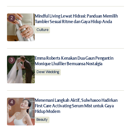
Notify me of follow-up comments by email.
Mindful Living Lewat Hidrasi: Panduan Memilih
Tumbler Sesuai Ritme dan Gaya Hidup Anda
Notify me of new posts by email.
Culture
Submit Comment
Emma Roberts Kenakan Dua Gaun Pengantin
Monique Lhuillier Bernuansa Nostalgia
Dewi Wedding
Menemani Langkah Aktif, Sulwhasoo Hadirkan
First Care Activating Serum Mist untuk Gaya
Hidup Modern
Beauty