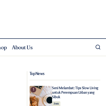
hop
About Us
Koleksi Kelanjutan yang Menawan Antara
ui Ranah Fashion
Proenza Schouler x Birkenstock
Top News
Seni Melambat: Tips Slow Living
untuk Perempuan Urban yang
Sibuk
Jiwa