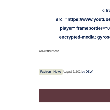
<if
src="https://www.youtu
player" frameborder="0"
encrypted-media; gyrosc
Advertisement
Fashion
News
August 5, 2021
by
DEWI