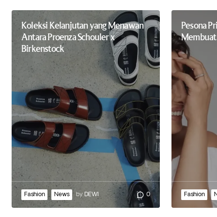
Koleksi Kelanjutan yang Menawan
Pesona Pr
Antara Proenza Schouler x
Membuat B
Birkenstock
Fashion
News
by
DEWI
0
Fashion