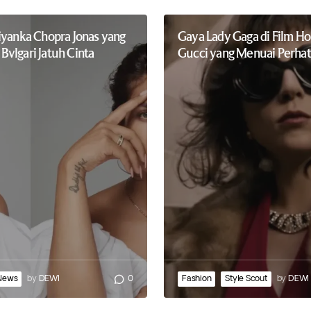
iyanka Chopra Jonas yang
Gaya Lady Gaga di Film Ho
vlgari Jatuh Cinta
Gucci yang Menuai Perhat
News
by
DEWI
0
Fashion
Style Scout
by
DEWI