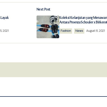
Next Post
ished.
Required fields are marked
*
 Layak
Koleksi Kelanjutan yang Menawa
Antara Proenza Schouler x Birkens
5, 2021
Fashion
News
August 6, 2021
Your E-mail
*
this browser for
Notify me of follow-up comments by 