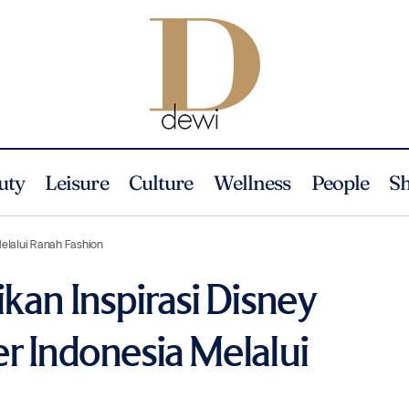
uty
Leisure
Culture
Wellness
People
S
olaborasi Kebaikan Inspirasi Disney Bersama Desainer Indonesia Melal
elalui Ranah Fashion
kan Inspirasi Disney
r Indonesia Melalui