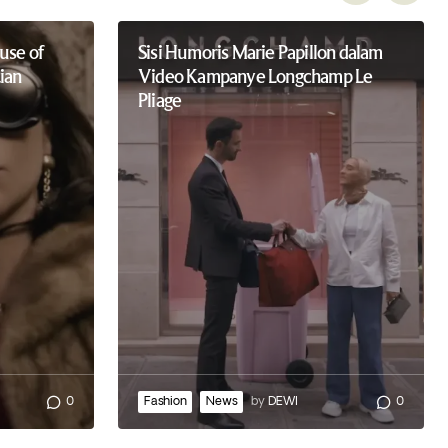
use of
Sisi Humoris Marie Papillon dalam
ian
Video Kampanye Longchamp Le
Pliage
0
Fashion
News
by
DEWI
0