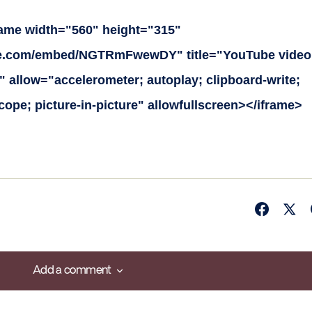
rame width="560" height="315"
be.com/embed/NGTRmFwewDY" title="YouTube video
 allow="accelerometer; autoplay; clipboard-write;
ope; picture-in-picture" allowfullscreen></iframe>
Add a comment
Add a comment