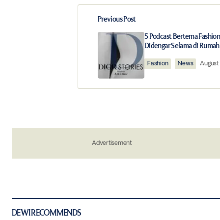
Previous Post
Your email address will not be publ
5 Podcast Bertema Fashion
Didengar Selama di Rumah
Comment
*
Fashion
News
August 
Your Name
*
Advertisement
Save my name, email, and website in 
the next time I comment.
Notify me of new posts by email.
Submit Comment
DEWI RECOMMENDS