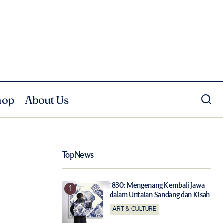
hop
About Us
Rayakan Ulang Tahun Pertamanya,
Sudestada Hadirkan Menu Spesial
Top News
1830: Mengenang Kembali Jawa
dalam Untaian Sandang dan Kisah
ART & CULTURE