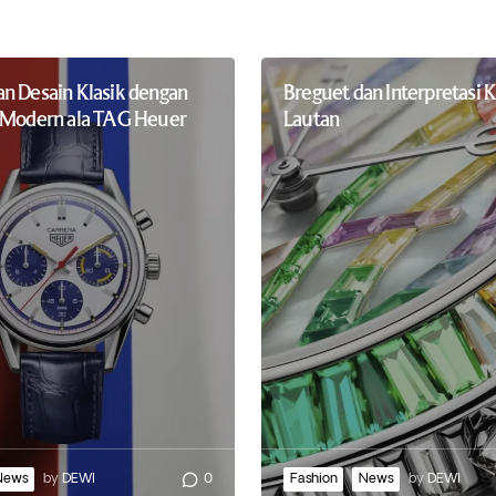
n Desain Klasik dengan
Breguet dan Interpretasi
 Modern ala TAG Heuer
Lautan
News
by
DEWI
0
Fashion
News
by
DEWI