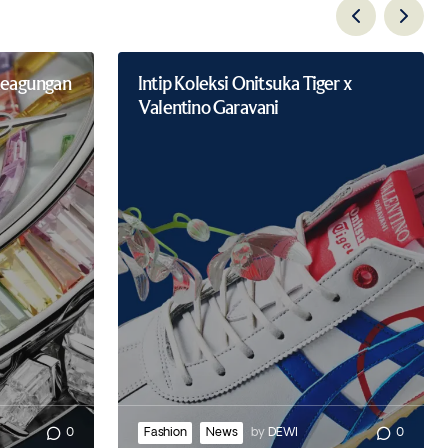
 Keagungan
Intip Koleksi Onitsuka Tiger x
Valentino Garavani
0
Fashion
News
by
DEWI
0