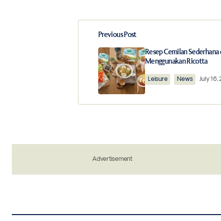
Previous Post
Your email address will not be publ
Resep Cemilan Sederhana
Menggunakan Ricotta
Comment
*
Leisure
News
July 16,
Your Name
*
Advertisement
Save my name, email, and website in 
the next time I comment.
Notify me of new posts by email.