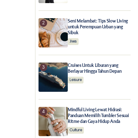
Seni Melambat: Tips Slow Living
untuk Perempuan Urban yang
Sibuk
Jiwa
Cruises Untuk Liburan yang
Berlayar Hingga Tahun Depan
Leisure
Mindful Living Lewat Hidrasi:
Panduan Memilih Tumbler Sesuai
Ritme dan Gaya Hidup Anda
Culture