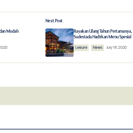
Add a comment
Next Post
ished.
Required fields are marked
*
 dan Mudah
Rayakan Ulang Tahun Pertamanya,
Sudestada Hadirkan Menu Spesial
 2020
Leisure
News
July 16, 2020
Your E-mail
*
this browser for
Notify me of follow-up comments by 