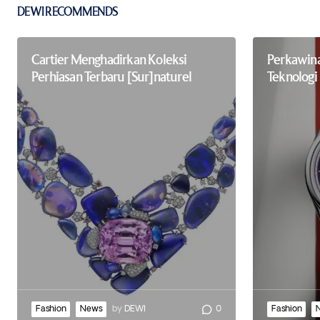
Submit Comment
DEWI RECOMMENDS
Cartier Menghadirkan Koleksi
Perkawina
Perhiasan Terbaru [Sur]naturel
Teknologi
Fashion
News
by
DEWI
0
Fashion