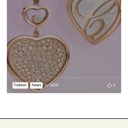
Fashion
News
by
DEWI
0