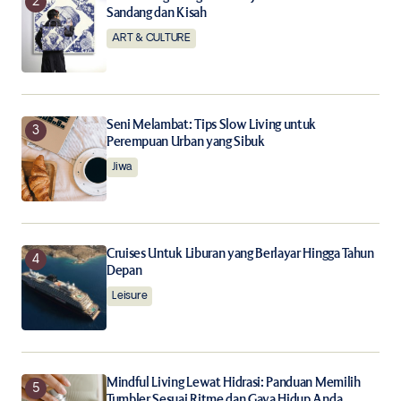
Notify me of new posts by email.
Sandang dan Kisah
ART & CULTURE
Submit Comment
Seni Melambat: Tips Slow Living untuk
Perempuan Urban yang Sibuk
Jiwa
Cruises Untuk Liburan yang Berlayar Hingga Tahun
Depan
Leisure
Mindful Living Lewat Hidrasi: Panduan Memilih
Tumbler Sesuai Ritme dan Gaya Hidup Anda