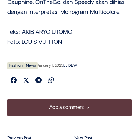
Dauphine, OnTheGo, dan Speedy akan dihias
dengan interpretasi Monogram Multicolore.
Teks: AKIB ARYO UTOMO
Foto: LOUIS VUITTON
Fashion
News
January 1, 2025
by
DEWI
Add a comment
Add a comment
Previous Post
Next Post