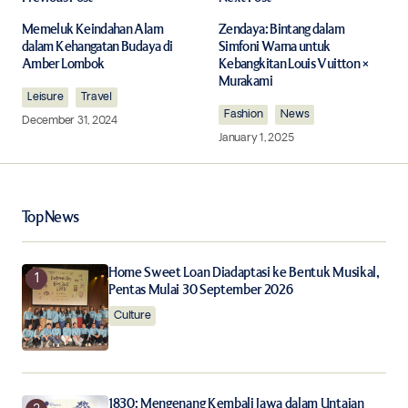
Your email address will not be published.
Required fields are marked
*
Memeluk Keindahan Alam
Zendaya: Bintang dalam
dalam Kehangatan Budaya di
Simfoni Warna untuk
Amber Lombok
Kebangkitan Louis Vuitton ×
Comment
*
Murakami
Leisure
Travel
Fashion
News
December 31, 2024
January 1, 2025
Your Name
*
Top News
Your E-mail
*
Home Sweet Loan Diadaptasi ke Bentuk Musikal,
Pentas Mulai 30 September 2026
Save my name, email, and website in this browser for
the next time I comment.
Culture
Notify me of follow-up comments by email.
1830: Mengenang Kembali Jawa dalam Untaian