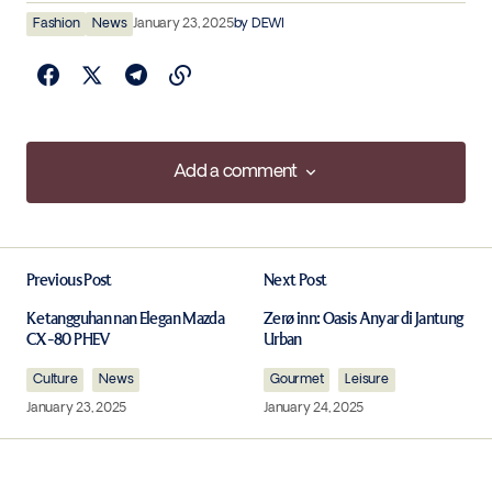
Fashion
News
January 23, 2025
by
DEWI
Add a comment
Add a comment
Previous Post
Next Post
Your email address will not be published.
Required fields are marked
*
Ketangguhan nan Elegan Mazda
Zerø inn: Oasis Anyar di Jantung
CX-80 PHEV
Urban
Culture
Comment
News
*
Gourmet
Leisure
January 23, 2025
January 24, 2025