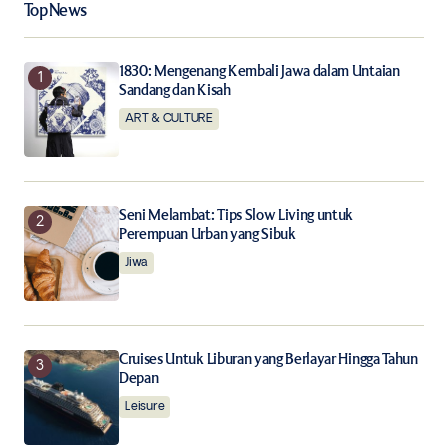
Top News
Your Name
*
1830: Mengenang Kembali Jawa dalam Untaian
Your E-mail
*
Sandang dan Kisah
ART & CULTURE
Save my name, email, and website in this browser for
the next time I comment.
Notify me of follow-up comments by email.
Seni Melambat: Tips Slow Living untuk
Perempuan Urban yang Sibuk
Jiwa
Notify me of new posts by email.
Submit Comment
Cruises Untuk Liburan yang Berlayar Hingga Tahun
Depan
Leisure