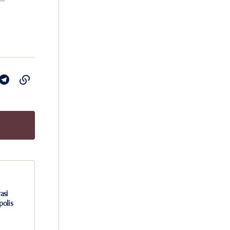
asi
polis