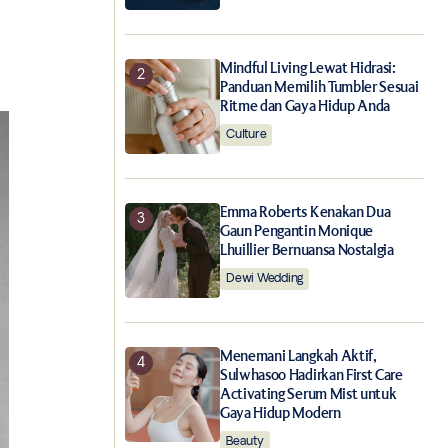
Mindful Living Lewat Hidrasi:
Panduan Memilih Tumbler Sesuai
Ritme dan Gaya Hidup Anda
Culture
Emma Roberts Kenakan Dua
Gaun Pengantin Monique
Lhuillier Bernuansa Nostalgia
Dewi Wedding
Menemani Langkah Aktif,
Sulwhasoo Hadirkan First Care
Activating Serum Mist untuk
Gaya Hidup Modern
Beauty