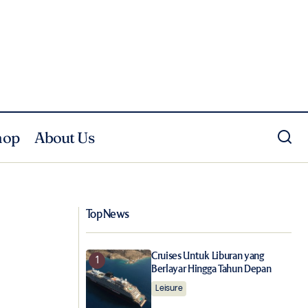
hop
About Us
Wajah Tampak Glowing dan Terhidrasi
dengan Dr. Ceuracle Royal Vita Propolis
33 Ampoule
Top News
Cruises Untuk Liburan yang
Berlayar Hingga Tahun Depan
Leisure