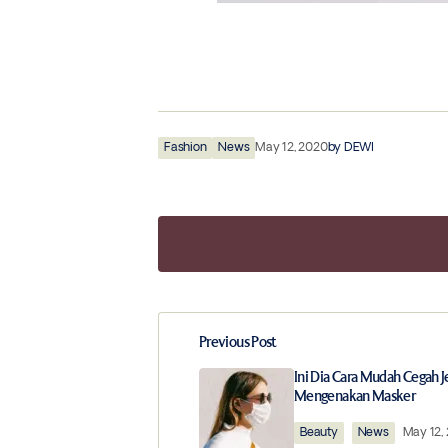
Fashion
News
May 12, 2020
by
DEWI
Previous Post
Your email address will not be publ
Ini Dia Cara Mudah Cegah 
Mengenakan Masker
Comment
*
Beauty
News
May 12,