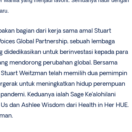
r Manila yang menjadi favorit. Semuanya hadir dengan
aru.
akan bagian dari kerja sama amal Stuart
oices Global Partnership, sebuah lembaga
ng didedikasikan untuk berinvestasi kepada para
ng mendorong perubahan global. Bersama
, Stuart Weitzman telah memilih dua pemimpin
ergerak untuk meningkatkan hidup perempuan
pandemi. Keduanya ialah Sage Ke’alohilani
 Us dan Ashlee Wisdom dari Health in Her HUE.
zman.