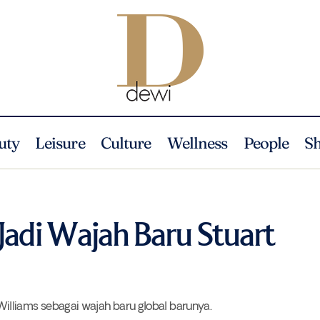
uty
Leisure
Culture
Wellness
People
S
Serena Williams Jadi Wajah Baru Stuart Weitzman
Fashion
News
Jadi Wajah Baru Stuart
liams sebagai wajah baru global barunya.