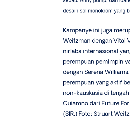
sepatu Anny pump, dan loafe
desain sol monokrom yang b
Kampanye ini juga merup
Weitzman dengan Vital V
nirlaba internasional ya
perempuan pemimpin ya
dengan Serena Williams
perempuan yang aktif b
non-kauskasia di tengah 
Quiamno dari Future For
(SIR.) Foto: Struart Weit