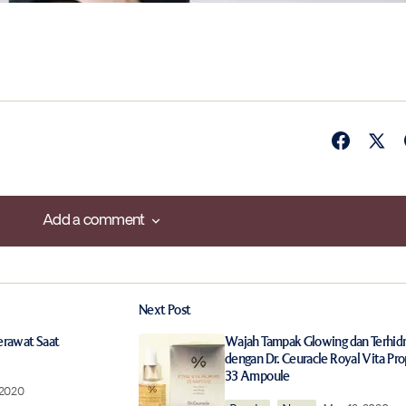
Add a comment
Add a comment
Next Post
ished.
Required fields are marked
*
Jerawat Saat
Wajah Tampak Glowing dan Terhidr
dengan Dr. Ceuracle Royal Vita Pro
33 Ampoule
 2020