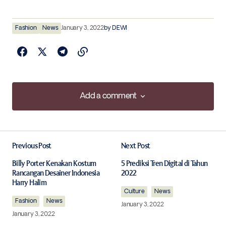
Fashion
News
January 3, 2022
by
DEWI
Add a comment
Add a comment
Previous Post
Next Post
Your email address will not be published.
Required fields are marked
*
Billy Porter Kenakan Kostum
5 Prediksi Tren Digital di Tahun
Rancangan Desainer Indonesia
2022
Harry Halim
Comment
*
Culture
News
Fashion
News
January 3, 2022
January 3, 2022