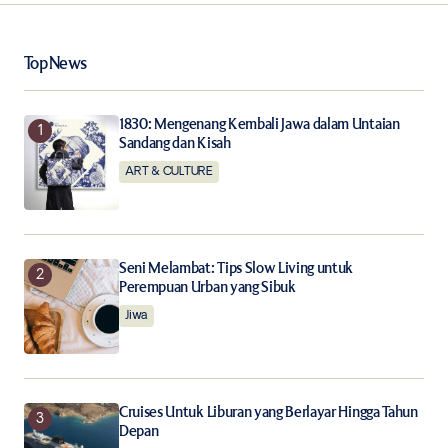
Your Name
*
Top News
Your E-mail
*
1830: Mengenang Kembali Jawa dalam Untaian
Sandang dan Kisah
ART & CULTURE
Save my name, email, and website in this browser for
the next time I comment.
Notify me of follow-up comments by email.
Seni Melambat: Tips Slow Living untuk
Perempuan Urban yang Sibuk
Notify me of new posts by email.
Jiwa
Submit Comment
Cruises Untuk Liburan yang Berlayar Hingga Tahun
Depan