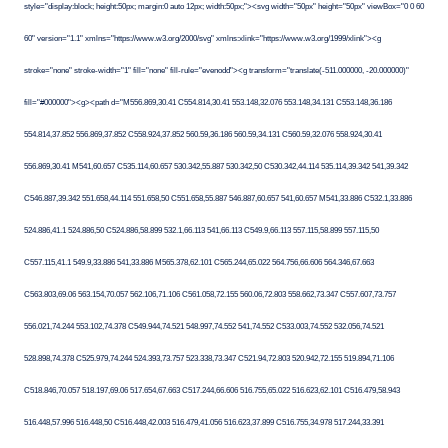
style="display:block; height:50px; margin:0 auto 12px; width:50px;"><svg width="50px" height="50px" viewBox="0 0 60
60" version="1.1" xmlns="https://www.w3.org/2000/svg" xmlns:xlink="https://www.w3.org/1999/xlink"><g
stroke="none" stroke-width="1" fill="none" fill-rule="evenodd"><g transform="translate(-511.000000, -20.000000)"
fill="#000000"><g><path d="M556.869,30.41 C554.814,30.41 553.148,32.076 553.148,34.131 C553.148,36.186
554.814,37.852 556.869,37.852 C558.924,37.852 560.59,36.186 560.59,34.131 C560.59,32.076 558.924,30.41
556.869,30.41 M541,60.657 C535.114,60.657 530.342,55.887 530.342,50 C530.342,44.114 535.114,39.342 541,39.342
C546.887,39.342 551.658,44.114 551.658,50 C551.658,55.887 546.887,60.657 541,60.657 M541,33.886 C532.1,33.886
524.886,41.1 524.886,50 C524.886,58.899 532.1,66.113 541,66.113 C549.9,66.113 557.115,58.899 557.115,50
C557.115,41.1 549.9,33.886 541,33.886 M565.378,62.101 C565.244,65.022 564.756,66.606 564.346,67.663
C563.803,69.06 563.154,70.057 562.106,71.106 C561.058,72.155 560.06,72.803 558.662,73.347 C557.607,73.757
556.021,74.244 553.102,74.378 C549.944,74.521 548.997,74.552 541,74.552 C533.003,74.552 532.056,74.521
528.898,74.378 C525.979,74.244 524.393,73.757 523.338,73.347 C521.94,72.803 520.942,72.155 519.894,71.106
C518.846,70.057 518.197,69.06 517.654,67.663 C517.244,66.606 516.755,65.022 516.623,62.101 C516.479,58.943
516.448,57.996 516.448,50 C516.448,42.003 516.479,41.056 516.623,37.899 C516.755,34.978 517.244,33.391