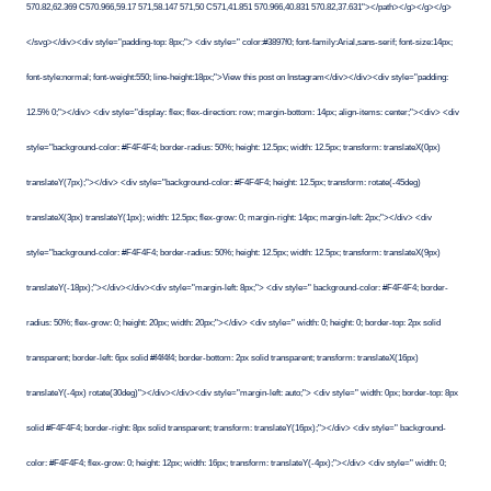
570.82,62.369 C570.966,59.17 571,58.147 571,50 C571,41.851 570.966,40.831 570.82,37.631"></path></g></g></g>
</svg></div><div style="padding-top: 8px;"> <div style=" color:#3897f0; font-family:Arial,sans-serif; font-size:14px;
font-style:normal; font-weight:550; line-height:18px;">View this post on Instagram</div></div><div style="padding:
12.5% 0;"></div> <div style="display: flex; flex-direction: row; margin-bottom: 14px; align-items: center;"><div> <div
style="background-color: #F4F4F4; border-radius: 50%; height: 12.5px; width: 12.5px; transform: translateX(0px)
translateY(7px);"></div> <div style="background-color: #F4F4F4; height: 12.5px; transform: rotate(-45deg)
translateX(3px) translateY(1px); width: 12.5px; flex-grow: 0; margin-right: 14px; margin-left: 2px;"></div> <div
style="background-color: #F4F4F4; border-radius: 50%; height: 12.5px; width: 12.5px; transform: translateX(9px)
translateY(-18px);"></div></div><div style="margin-left: 8px;"> <div style=" background-color: #F4F4F4; border-
radius: 50%; flex-grow: 0; height: 20px; width: 20px;"></div> <div style=" width: 0; height: 0; border-top: 2px solid
transparent; border-left: 6px solid #f4f4f4; border-bottom: 2px solid transparent; transform: translateX(16px)
translateY(-4px) rotate(30deg)"></div></div><div style="margin-left: auto;"> <div style=" width: 0px; border-top: 8px
solid #F4F4F4; border-right: 8px solid transparent; transform: translateY(16px);"></div> <div style=" background-
color: #F4F4F4; flex-grow: 0; height: 12px; width: 16px; transform: translateY(-4px);"></div> <div style=" width: 0;