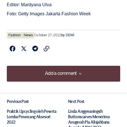
Editor: Mardyana Ulva
Foto: Getty Images Jakarta Fashion Week
Fashion
News
October 27, 2022
by
DEWI
Add a comment
Add a comment
Previous Post
Next Post
Your email address will not be published.
Required fields are marked
*
Praktik Upcycling oleh Peserta
Linda Anggreaningsih
Lomba Perancang Aksesori
Buttonscarves Menerima
2022
Anugerah Pia Alisjahbana