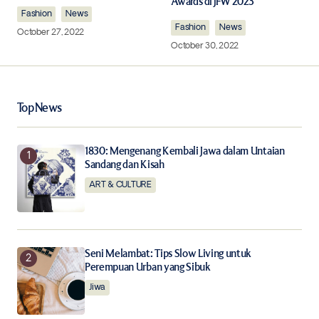
Comment
*
Awards di JFW 2023
Fashion
News
Fashion
News
October 27, 2022
October 30, 2022
Your Name
*
Top News
Your E-mail
*
1830: Mengenang Kembali Jawa dalam Untaian
Sandang dan Kisah
Save my name, email, and website in this browser for
the next time I comment.
ART & CULTURE
Notify me of follow-up comments by email.
Seni Melambat: Tips Slow Living untuk
Notify me of new posts by email.
Perempuan Urban yang Sibuk
Jiwa
Submit Comment