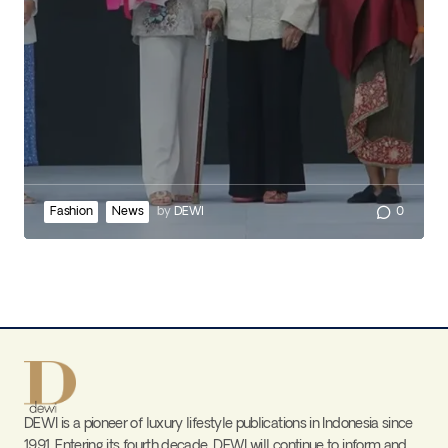
Fashion
News
by
DEWI
0
DEWI is a pioneer of luxury lifestyle publications in Indonesia since
1991. Entering its fourth decade, DEWI will continue to inform and