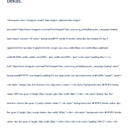
bekas.
<blockquote class="instagram-media" data-instgrm-captioned data-instgrm-
permalink="https://www.instagram.com/reel/CkIcUtwpe2z/?utm_source=ig_embed&amp;utm_campaign=loading"
data-instgrm-version="14" style=" background:#FFF; border:0; border-radius:3px; box-shadow:0 0 1px 0
rgba(0,0,0,0.5),0 1px 10px 0 rgba(0,0,0,0.15); margin: 1px; max-width:540px; min-width:326px; padding:0;
width:99.375%; width:-webkit-calc(100% – 2px); width:calc(100% – 2px);"><div style="padding:16px;"> <a
href="https://www.instagram.com/reel/CkIcUtwpe2z/?utm_source=ig_embed&amp;utm_campaign=loading" style="
background:#FFFFFF; line-height:0; padding:0 0; text-align:center; text-decoration:none; width:100%;" target="_blank">
<div style=" display: flex; flex-direction: row; align-items: center;"> <div style="background-color: #F4F4F4; border-
radius: 50%; flex-grow: 0; height: 40px; margin-right: 14px; width: 40px;"></div> <div style="display: flex; flex-
direction: column; flex-grow: 1; justify-content: center;"> <div style=" background-color: #F4F4F4; border-radius: 4px;
flex-grow: 0; height: 14px; margin-bottom: 6px; width: 100px;"></div> <div style=" background-color: #F4F4F4; border-
radius: 4px; flex-grow: 0; height: 14px; width: 60px;"></div></div></div><div style="padding: 19% 0;"></div> <div