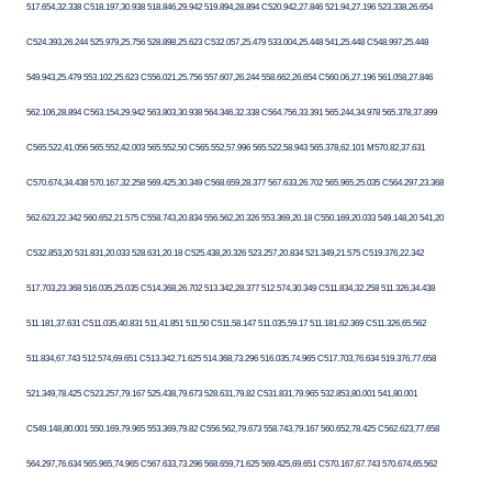
517.654,32.338 C518.197,30.938 518.846,29.942 519.894,28.894 C520.942,27.846 521.94,27.196 523.338,26.654
C524.393,26.244 525.979,25.756 528.898,25.623 C532.057,25.479 533.004,25.448 541,25.448 C548.997,25.448
549.943,25.479 553.102,25.623 C556.021,25.756 557.607,26.244 558.662,26.654 C560.06,27.196 561.058,27.846
562.106,28.894 C563.154,29.942 563.803,30.938 564.346,32.338 C564.756,33.391 565.244,34.978 565.378,37.899
C565.522,41.056 565.552,42.003 565.552,50 C565.552,57.996 565.522,58.943 565.378,62.101 M570.82,37.631
C570.674,34.438 570.167,32.258 569.425,30.349 C568.659,28.377 567.633,26.702 565.965,25.035 C564.297,23.368
562.623,22.342 560.652,21.575 C558.743,20.834 556.562,20.326 553.369,20.18 C550.169,20.033 549.148,20 541,20
C532.853,20 531.831,20.033 528.631,20.18 C525.438,20.326 523.257,20.834 521.349,21.575 C519.376,22.342
517.703,23.368 516.035,25.035 C514.368,26.702 513.342,28.377 512.574,30.349 C511.834,32.258 511.326,34.438
511.181,37.631 C511.035,40.831 511,41.851 511,50 C511,58.147 511.035,59.17 511.181,62.369 C511.326,65.562
511.834,67.743 512.574,69.651 C513.342,71.625 514.368,73.296 516.035,74.965 C517.703,76.634 519.376,77.658
521.349,78.425 C523.257,79.167 525.438,79.673 528.631,79.82 C531.831,79.965 532.853,80.001 541,80.001
C549.148,80.001 550.169,79.965 553.369,79.82 C556.562,79.673 558.743,79.167 560.652,78.425 C562.623,77.658
564.297,76.634 565.965,74.965 C567.633,73.296 568.659,71.625 569.425,69.651 C570.167,67.743 570.674,65.562