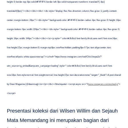
height: 0; border-top: 8px solid #F4F4F4; border-left: 8px solid transparent; transform: translateY(-4px)
translateX(8px);"></div></div></div> <div style="display: flex; flex-direction: column; flex-grow: 1; justify-content:
center; margin-bottom: 24px;"> <div style=" background-color: #F4F4F4; border-radius: 4px; flex-grow: 0; height: 14px;
margin-bottom: 6px; width: 224px;"></div> <div style=" background-color: #F4F4F4; border-radius: 4px; flex-grow: 0;
height: 14px; width: 144px;"></div></div></a><p style=" color:#c9c8cd; font-family:Arial,sans-serif; font-size:14px;
line-height:17px; margin-bottom:0; margin-top:8px; overflow:hidden; padding:8px 0 7px; text-align:center; text-
overflow:ellipsis; white-space:nowrap;"><a href="https://www.instagram.com/reel/CkIcUtwpe2z/?
utm_source=ig_embed&amp;utm_campaign=loading" style=" color:#c9c8cd; font-family:Arial,sans-serif; font-
size:14px; font-style:normal; font-weight:normal; line-height:17px; text-decoration:none;" target="_blank">A post shared
by Dewi Magazine (@dewimag)</a></p></div></blockquote> <script async src="//
www.instagram.com/embed.js
">
</script>
Presentasi koleksi dari Wilsen Willim dan Sejauh
Mata Memandang ini merupakan bagian dari