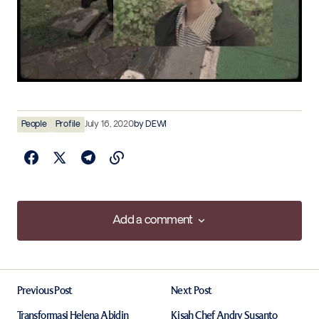
People
Profile
July 16, 2020
by
DEWI
Add a comment
Add a comment
Previous Post
Next Post
Your email address will not be published.
Required fields are marked
*
Transformasi Helena Abidin
Kisah Chef Andry Susanto