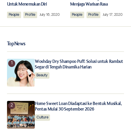
Untuk Menemukan Diri
Menjaga Warisan Rasa
People
Comment
Profile
*
July 16, 2020
People
Profile
July 17, 2020
Top News
Your Name
*
Woshday Dry Shampoo Puff: Solusi untuk Rambut
Segar di Tengah Dinamika Harian
Your E-mail
*
Beauty
Save my name, email, and website in this browser for
the next time I comment.
Home Sweet Loan Diadaptasi ke Bentuk Musikal,
Notify me of follow-up comments by email.
Pentas Mulai 30 September 2026
Culture
Notify me of new posts by email.