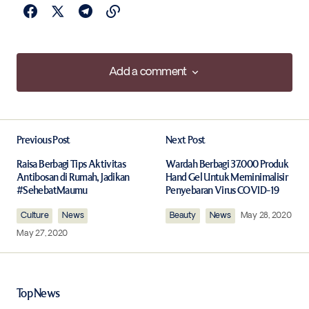
Add a comment
Add a comment
Previous Post
Next Post
Your email address will not be published.
Required fields are marked
*
Raisa Berbagi Tips Aktivitas
Wardah Berbagi 37.000 Produk
Antibosan di Rumah, Jadikan
Hand Gel Untuk Meminimalisir
#SehebatMaumu
Penyebaran Virus COVID-19
Comment
*
Culture
News
Beauty
News
May 28, 2020
May 27, 2020
Your Name
*
Top News