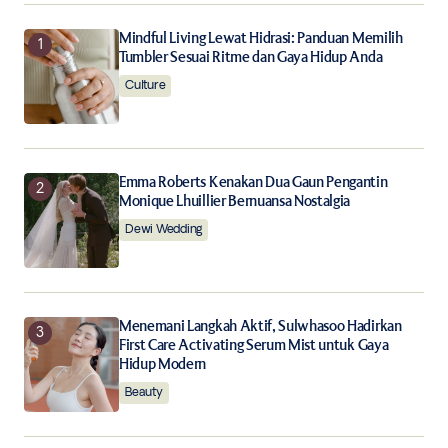
Your E-mail
*
Mindful Living Lewat Hidrasi: Panduan Memilih
Tumbler Sesuai Ritme dan Gaya Hidup Anda
Culture
Save my name, email, and website in this browser for
the next time I comment.
Notify me of follow-up comments by email.
Emma Roberts Kenakan Dua Gaun Pengantin
Monique Lhuillier Bernuansa Nostalgia
Notify me of new posts by email.
Dewi Wedding
Submit Comment
Menemani Langkah Aktif, Sulwhasoo Hadirkan
First Care Activating Serum Mist untuk Gaya
Hidup Modern
Beauty