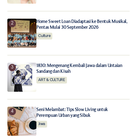
Notify me of follow-up comments by email.
Notify me of new posts by email.
Home Sweet Loan Diadaptasi ke Bentuk Musikal,
Pentas Mulai 30 September 2026
Culture
Submit Comment
1830: Mengenang Kembali Jawa dalam Untaian
Sandang dan Kisah
ART & CULTURE
Seni Melambat: Tips Slow Living untuk
Perempuan Urban yang Sibuk
Jiwa