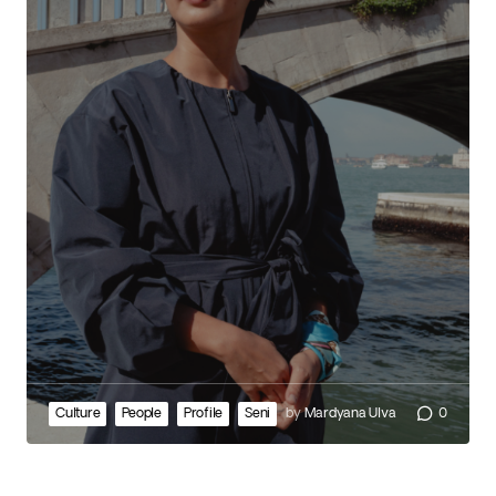
Culture
People
Profile
Seni
by
Mardyana Ulva
0