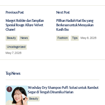
Previous Post
Next Post
Your email address will not be published.
Required fields are marked
*
Margot Robbie dan Tampilan
Pilihan Hadiah Hari Ibu yang
Spesial Rouge Allure Velvet
Berkesan untuk Merayakan
Chanel
Kasih Ibu
Comment
*
Beauty
News
Fashion
Tips
May 8, 2026
Uncategorized
May 7, 2026
Your Name
*
Top News
Your E-mail
*
Woshday Dry Shampoo Puff: Solusi untuk Rambut
Save my name, email, and website in this browser for
Segar di Tengah Dinamika Harian
the next time I comment.
Beauty