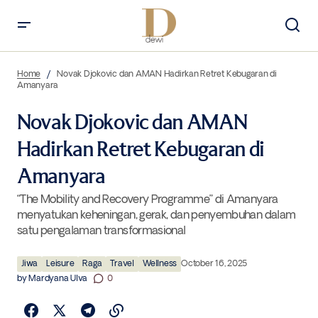
Novak Djokovic dan AMAN Hadirkan Retret Kebugaran di Amanyara
Home
Novak Djokovic dan AMAN Hadirkan Retret Kebugaran di
Amanyara
Novak Djokovic dan AMAN
Hadirkan Retret Kebugaran di
Amanyara
“The Mobility and Recovery Programme” di Amanyara
menyatukan keheningan, gerak, dan penyembuhan dalam
satu pengalaman transformasional
Jiwa
Leisure
Raga
Travel
Wellness
October 16, 2025
by
Mardyana Ulva
0