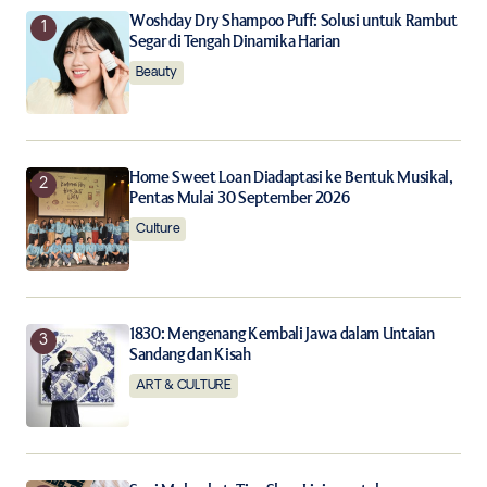
Woshday Dry Shampoo Puff: Solusi untuk Rambut
Segar di Tengah Dinamika Harian
Save my name, email, and website in this browser for
the next time I comment.
Beauty
Notify me of follow-up comments by email.
Home Sweet Loan Diadaptasi ke Bentuk Musikal,
Notify me of new posts by email.
Pentas Mulai 30 September 2026
Culture
Submit Comment
1830: Mengenang Kembali Jawa dalam Untaian
Sandang dan Kisah
ART & CULTURE