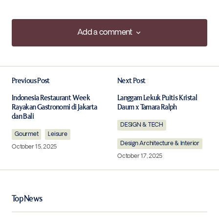
Add a comment
Add a comment
Previous Post
Next Post
Your email address will not be published.
Required fields are marked
*
Indonesia Restaurant Week
Langgam Lekuk Puitis Kristal
Rayakan Gastronomi di Jakarta
Daum x Tamara Ralph
dan Bali
Comment
*
DESIGN & TECH
Gourmet
Leisure
Design Architecture & Interior
October 15, 2025
October 17, 2025
Your Name
*
Top News
Your E-mail
*