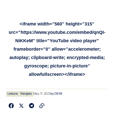
<iframe width="560" height="315"
src="https://www.youtube.com/embed/qnQI-
NiKKeM" title="YouTube video player"
frameborder="0" allow="accelerometer;
autoplay; clipboard-write; encrypted-media;
gyroscope; picture-in-picture"
allowfullscreen></iframe>
Leisure
Recipes
May 11, 2021
by
DEWI