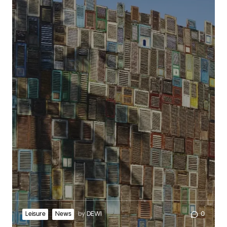
Leisure
News
by
DEWI
0