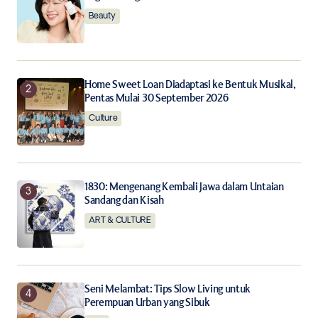
Beauty
Save my name, email, and website in this browser for
the next time I comment.
Notify me of follow-up comments by email.
Home Sweet Loan Diadaptasi ke Bentuk Musikal,
Pentas Mulai 30 September 2026
Notify me of new posts by email.
Culture
Submit Comment
1830: Mengenang Kembali Jawa dalam Untaian
Sandang dan Kisah
ART & CULTURE
Seni Melambat: Tips Slow Living untuk
Perempuan Urban yang Sibuk