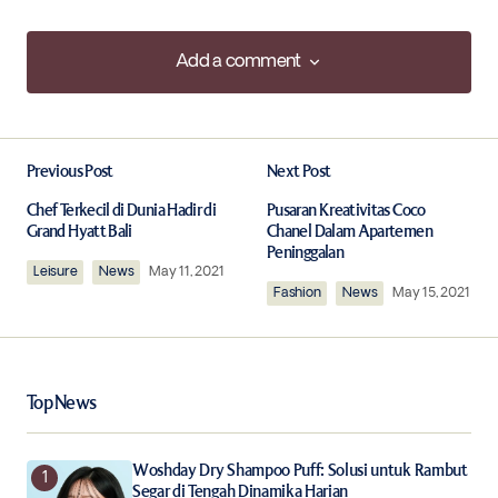
Add a comment
Add a comment
Previous Post
Next Post
Your email address will not be published.
Required fields are marked
*
Chef Terkecil di Dunia Hadir di
Pusaran Kreativitas Coco
Grand Hyatt Bali
Chanel Dalam Apartemen
Peninggalan
Leisure
Comment
News
*
May 11, 2021
Fashion
News
May 15, 2021
Top News
Your Name
*
Woshday Dry Shampoo Puff: Solusi untuk Rambut
Your E-mail
*
Segar di Tengah Dinamika Harian