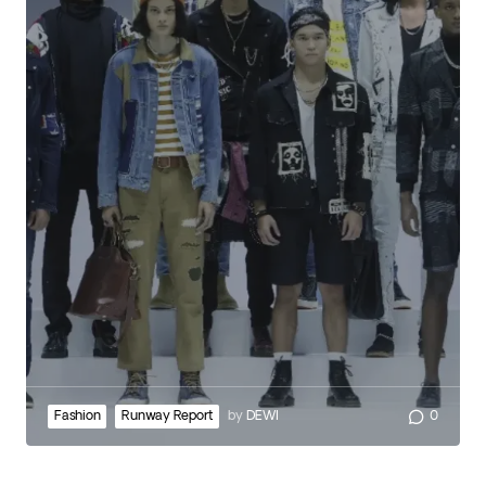
Fashion
Runway Report
by
DEWI
0