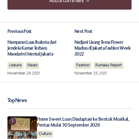
Add a comment
Add a comment
Previous Post
Next Post
Your email address will not be published.
Required fields are marked
*
Hamparan Luas Ibukota dari
Nadjani Usung Tema Flower
Jendela Kamar Terbaru
Madras di Jakarta Fashion Week
Mandarin Oriental Jakarta
2022
Comment
*
Leisure
News
Fashion
Runway Report
November 24, 2021
November 25, 2021
Your Name
*
Top News
Your E-mail
*
Home Sweet Loan Diadaptasi ke Bentuk Musikal,
Pentas Mulai 30 September 2026
Culture
Save my name, email, and website in this browser for