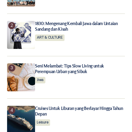
the next time I comment.
Notify me of follow-up comments by email.
1830: Mengenang Kembali Jawa dalam Untaian
Sandang dan Kisah
Notify me of new posts by email.
ART & CULTURE
Submit Comment
Seni Melambat: Tips Slow Living untuk
Perempuan Urban yang Sibuk
Jiwa
Cruises Untuk Liburan yang Berlayar Hingga Tahun
Depan
Leisure