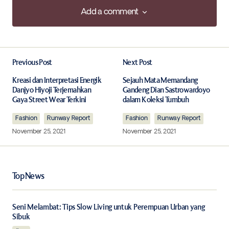
Add a comment
Add a comment
Previous Post
Next Post
Your email address will not be published.
Required fields are marked
*
Kreasi dan Interpretasi Energik
Sejauh Mata Memandang
Danjyo Hiyoji Terjemahkan
Gandeng Dian Sastrowardoyo
Gaya Street Wear Terkini
dalam Koleksi Tumbuh
Comment
*
Fashion
Runway Report
Fashion
Runway Report
November 25, 2021
November 25, 2021
Your Name
*
Top News
Your E-mail
*
Seni Melambat: Tips Slow Living untuk Perempuan Urban yang
Sibuk