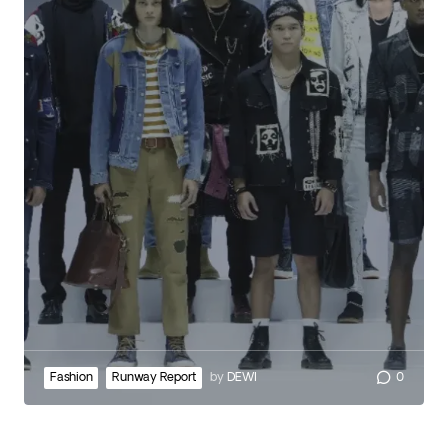
Fashion
Runway Report
by
DEWI
0