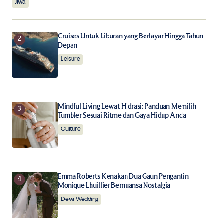
Jiwa
Save my name, email, and website in this browser for
the next time I comment.
Cruises Untuk Liburan yang Berlayar Hingga Tahun
Notify me of follow-up comments by email.
Depan
Leisure
Notify me of new posts by email.
Submit Comment
Mindful Living Lewat Hidrasi: Panduan Memilih
Tumbler Sesuai Ritme dan Gaya Hidup Anda
Culture
Emma Roberts Kenakan Dua Gaun Pengantin
Monique Lhuillier Bernuansa Nostalgia
Dewi Wedding