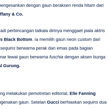
 mengesankan dengan gaun beraksen renda hitam dari
iffany & Co.
di perbincangan tatkala dirinya menggaet piala aktris
s Black Bottom
. Ia memilih gaun neon
custom
dari
l
sequins
berwarna perak dan emas pada bagian
inar lewat gaun berwarna
fuschia
dengan aksen bunga
l Gurung.
ang melakukan pemotretan editorial,
Elle Fanning
ngenakan gaun. Setelan
Gucci
berhiaskan
sequins
dua