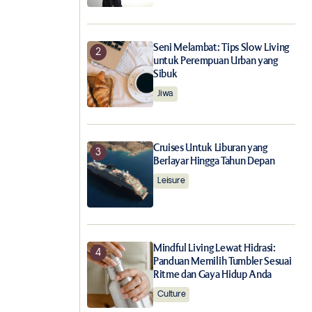
Seni Melambat: Tips Slow Living
untuk Perempuan Urban yang
Sibuk
Jiwa
Cruises Untuk Liburan yang
Berlayar Hingga Tahun Depan
Leisure
.
Mindful Living Lewat Hidrasi:
Panduan Memilih Tumbler Sesuai
Ritme dan Gaya Hidup Anda
Culture