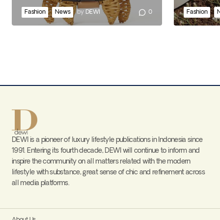
Fashion
News
by
DEWI
0
Fashion
DEWI is a pioneer of luxury lifestyle publications in Indonesia since
1991. Entering its fourth decade, DEWI will continue to inform and
inspire the community on all matters related with the modern
lifestyle with substance, great sense of chic and refinement across
all media platforms.
About Us