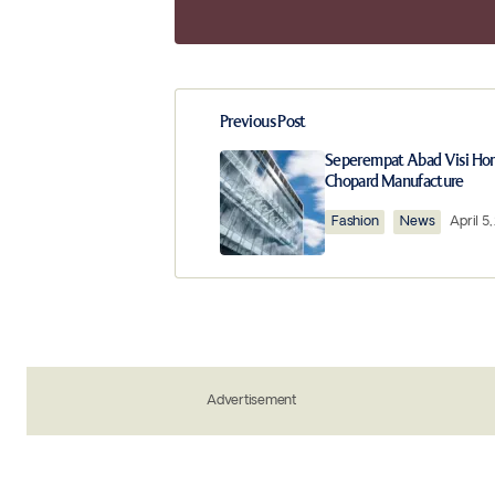
Previous Post
Your email address will not be publ
Seperempat Abad Visi Hor
Chopard Manufacture
Comment
*
Fashion
News
April 5,
Your Name
*
Advertisement
Save my name, email, and website in 
the next time I comment.
Notify me of new posts by email.