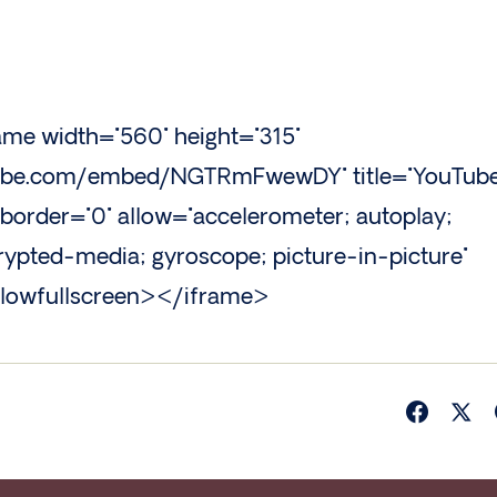
ame width="560" height="315"
tube.com/embed/NGTRmFwewDY" title="YouTub
eborder="0" allow="accelerometer; autoplay;
rypted-media; gyroscope; picture-in-picture"
llowfullscreen></iframe>