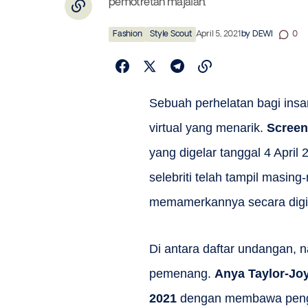
pemotretan majalah.
Fashion
Style Scout
April 5, 2021
by
DEWI
0
Sebuah perhelatan bagi ins
virtual yang menarik.
Screen
yang digelar tanggal 4 Apri
selebriti telah tampil masin
memamerkannya secara digit
Di antara daftar undangan, 
pemenang.
Anya Taylor-Jo
2021
dengan membawa pengha