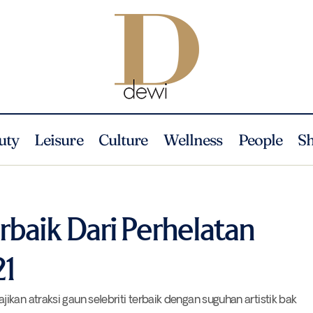
uty
Leisure
Culture
Wellness
People
S
Deretan Gaya Terbaik Dari Perhelatan SAG Awards 2
ashion
Style Scout
rbaik Dari Perhelatan
21
kan atraksi gaun selebriti terbaik dengan suguhan artistik bak