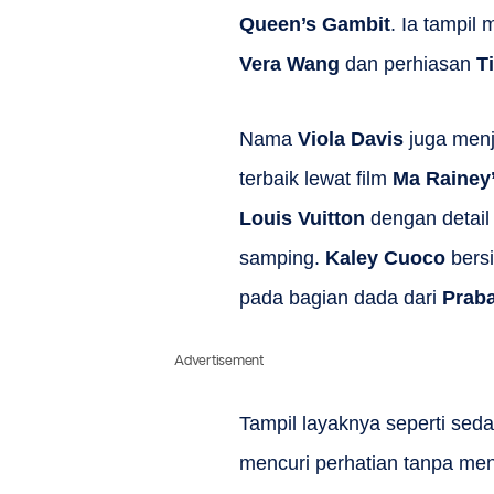
Queen’s Gambit
. Ia tampil
Vera Wang
dan perhiasan
T
Nama
Viola Davis
juga menja
terbaik lewat film
Ma Rainey’
Louis Vuitton
dengan detai
samping.
Kaley Cuoco
bers
pada bagian dada dari
Praba
Advertisement
Tampil layaknya seperti sed
mencuri perhatian tanpa me