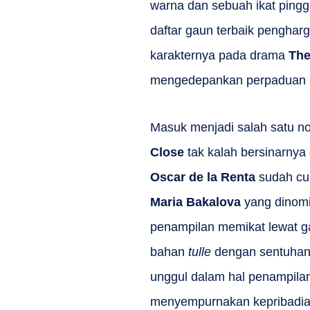
warna dan sebuah ikat ping
daftar gaun terbaik penghar
karakternya pada drama
The
mengedepankan perpaduan m
Masuk menjadi salah satu nom
Close
tak kalah bersinarny
Oscar de la Renta
sudah cuk
Maria Bakalova
yang dinomi
penampilan memikat lewat 
bahan
tulle
dengan sentuhan
unggul dalam hal penampilan
menyempurnakan kepribadi