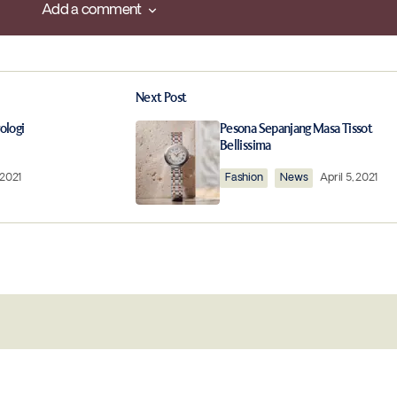
Add a comment
Add a comment
Next Post
ished.
Required fields are marked
*
ologi
Pesona Sepanjang Masa Tissot
Bellissima
 2021
Fashion
News
April 5, 2021
Your E-mail
*
this browser for
Notify me of follow-up comments by 