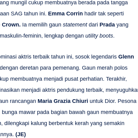
gang mungil cukup membuatnya berada pada tangga
gaan SAG tahun ini.
Emma Corrin
hadir tak seperti
 Crown.
Ia memilih gaun
statement
dari
Prada
yang
askulin-feminin, lengkap dengan
utility boots
.
inasi aktris terbaik tahun ini, sosok legendaris
Glenn
a dengan deretan para pemenang. Gaun merah polos
up membuatnya menjadi pusat perhatian. Terakhir,
nasikan menjadi aktris pendukung terbaik, menyuguhka
gaun rancangan
Maria Grazia Chiuri
untuk Dior. Pesona
 bunga mawar pada bagian bawah gaun membuatnya
, dilengkapi kalung berbentuk kerah yang semakin
annya.
(JE)