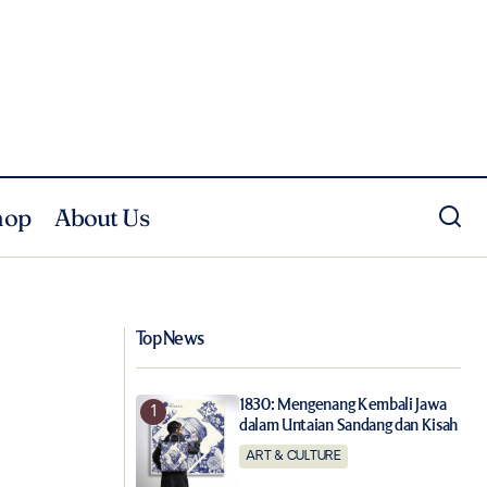
hop
About Us
021
Pesona Sepanjang Masa Tissot Bellissima
Top News
1830: Mengenang Kembali Jawa
dalam Untaian Sandang dan Kisah
ART & CULTURE