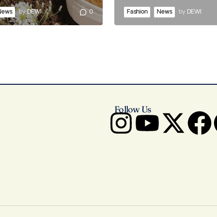
News
by
DEWI
0
Fashion
News
by
DEWI
Follow Us