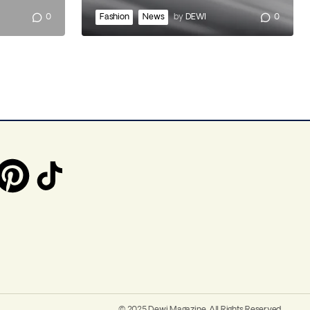
0
Fashion
News
by
DEWI
0
© 2025 Dewi Magazine. All Rights Reserved.