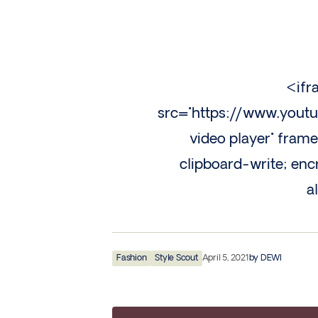
<ifr
src="https://www.you
video player" fram
clipboard-write; enc
a
Fashion
Style Scout
April 5, 2021
by
DEWI