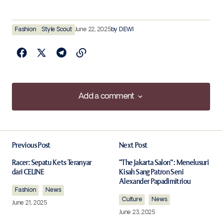
Fashion
Style Scout
June 22, 2025
by
DEWI
Add a comment
Add a comment
Previous Post
Next Post
Your email address will not be published.
Required fields are marked
*
Racer: Sepatu Kets Teranyar
“The Jakarta Salon”: Menelusuri
dari CELINE
Kisah Sang Patron Seni
Alexander Papadimitriou
Fashion
Comment
News
*
Culture
News
June 21, 2025
June 23, 2025