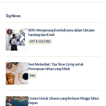
Your Name
*
Top News
Your E-mail
*
1830: Mengenang Kembali Jawa dalam Untaian
Sandang dan Kisah
ART & CULTURE
Save my name, email, and website in this browser for
the next time I comment.
Notify me of follow-up comments by email.
Seni Melambat: Tips Slow Living untuk
Perempuan Urban yang Sibuk
Notify me of new posts by email.
Jiwa
Submit Comment
Cruises Untuk Liburan yang Berlayar Hingga Tahun
Depan