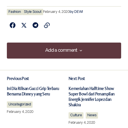
Fashion
Style Scout
February 4, 2020
by
DEWI
Add a comment
Add a comment
Previous Post
Next Post
Your email address will not be published.
Required fields are marked
*
Ini Dia Rilisan Gucci Grip Terbaru
Kemeriahan Halftime Show
Bersama Disney yang Seru
Super Bowl dari Penampilan
Energik Jennifer Lopez dan
Uncategorized
Comment
*
Shakira
February 4, 2020
Culture
News
February 4, 2020