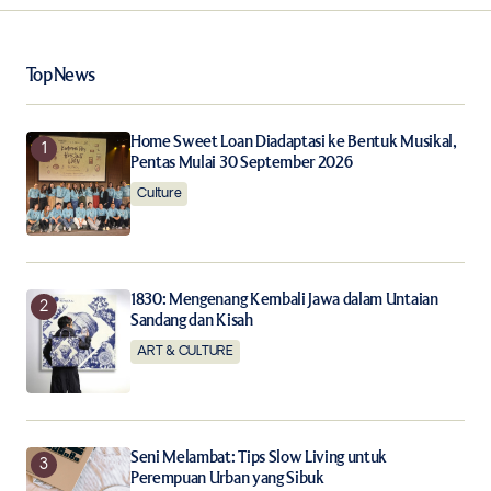
Your Name
*
Top News
Your E-mail
*
Home Sweet Loan Diadaptasi ke Bentuk Musikal,
Pentas Mulai 30 September 2026
Save my name, email, and website in this browser for
the next time I comment.
Culture
Notify me of follow-up comments by email.
1830: Mengenang Kembali Jawa dalam Untaian
Notify me of new posts by email.
Sandang dan Kisah
ART & CULTURE
Submit Comment
Seni Melambat: Tips Slow Living untuk
Perempuan Urban yang Sibuk