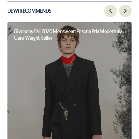
DEWI RECOMMENDS
Givenchy Fall 2020 Menswear: Pesona Pria Modern ala
Clare Waight Keller