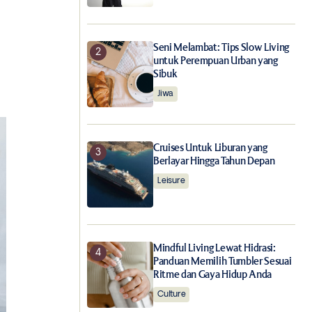
Seni Melambat: Tips Slow Living
untuk Perempuan Urban yang
Sibuk
Jiwa
Cruises Untuk Liburan yang
Berlayar Hingga Tahun Depan
Leisure
Mindful Living Lewat Hidrasi:
Panduan Memilih Tumbler Sesuai
Ritme dan Gaya Hidup Anda
Culture