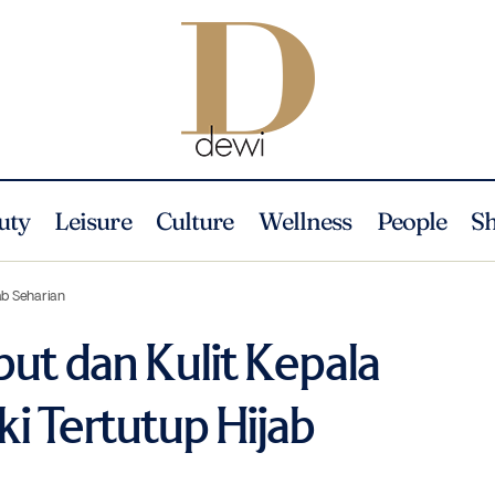
uty
Leisure
Culture
Wellness
People
S
6 Tips Agar Rambut dan Kulit Kepala Tetap Segar Meski Tertutup Hij
ps
ab Seharian
ut dan Kulit Kepala
i Tertutup Hijab