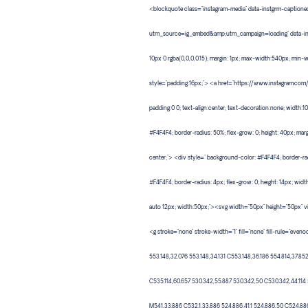
<blockquote class="instagram-media" data-instgrm-caption
utm_source=ig_embed&amp;utm_campaign=loading" data-instgr
10px 0 rgba(0,0,0,0.15); margin: 1px; max-width:540px; min-
style="padding:16px;"> <a href="https://www.instagram.co
padding:0 0; text-align:center; text-decoration:none; width:10
#F4F4F4; border-radius: 50%; flex-grow: 0; height: 40px; margi
center;"> <div style=" background-color: #F4F4F4; border-ra
#F4F4F4; border-radius: 4px; flex-grow: 0; height: 14px; wi
auto 12px; width:50px;"><svg width="50px" height="50px" v
<g stroke="none" stroke-width="1" fill="none" fill-rule="ev
553.148,32.076 553.148,34.131 C553.148,36.186 554.814,37.8
C535.114,60.657 530.342,55.887 530.342,50 C530.342,44.114 
M541,33.886 C532.1,33.886 524.886,41.1 524.886,50 C524.886,5