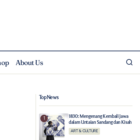
hop
About Us
Kejutan Nominasi Oscars 2022, Siapa
ab Seharian
yang Akan Bersinar di Perhelatan Tahun
Ini?
Top News
1830: Mengenang Kembali Jawa
dalam Untaian Sandang dan Kisah
ART & CULTURE