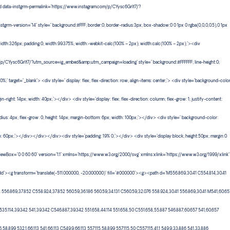
ed data-instgrm-permalink="https://www.instagram.com/p/CYysc6GrIf7/?
m-version="14" style=" background:#FFF; border:0; border-radius:3px; box-shadow:0 0 1px 0 rgba(0,0,0,0.5),0 1px
width:326px; padding:0; width:99.375%; width:-webkit-calc(100% – 2px); width:calc(100% – 2px);"><div
m/p/CYysc6GrIf7/?utm_source=ig_embed&amp;utm_campaign=loading" style=" background:#FFFFFF; line-height:0;
0%;" target="_blank"> <div style=" display: flex; flex-direction: row; align-items: center;"> <div style="background-color
n-right: 14px; width: 40px;"></div> <div style="display: flex; flex-direction: column; flex-grow: 1; justify-content:
dius: 4px; flex-grow: 0; height: 14px; margin-bottom: 6px; width: 100px;"></div> <div style=" background-color:
dth: 60px;"></div></div></div><div style="padding: 19% 0;"></div> <div style="display:block; height:50px; margin:0
iewBox="0 0 60 60" version="1.1" xmlns="https://www.w3.org/2000/svg" xmlns:xlink="https://www.w3.org/1999/xlink
enodd"><g transform="translate(-511.000000, -20.000000)" fill="#000000"><g><path d="M556.869,30.41 C554.814,30.41
52 556.869,37.852 C558.924,37.852 560.59,36.186 560.59,34.131 C560.59,32.076 558.924,30.41 556.869,30.41 M541,60.65
535.114,39.342 541,39.342 C546.887,39.342 551.658,44.114 551.658,50 C551.658,55.887 546.887,60.657 541,60.657
8.899 532.1,66.113 541,66.113 C549.9,66.113 557.115,58.899 557.115,50 C557.115,41.1 549.9,33.886 541,33.886