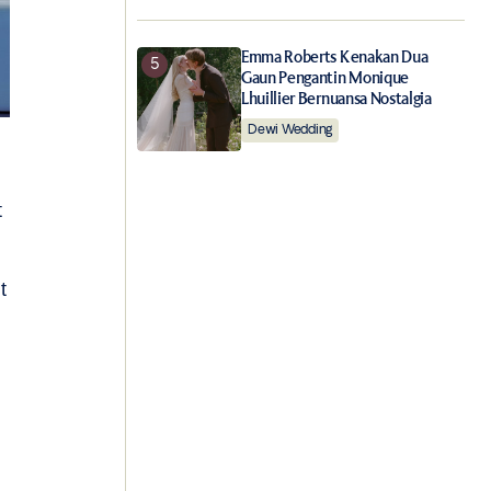
Emma Roberts Kenakan Dua
Gaun Pengantin Monique
Lhuillier Bernuansa Nostalgia
Dewi Wedding
t
t