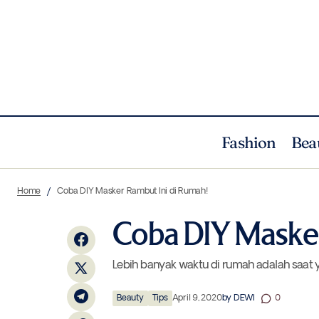
Fashion
Bea
Siap Beraksi dengan TAG Heuer
Home
Coba DIY Masker Rambut Ini di Rumah!
Connected Terkini
Coba DIY Masker
Lebih banyak waktu di rumah adalah saat 
Beauty
Tips
April 9, 2020
by
DEWI
0