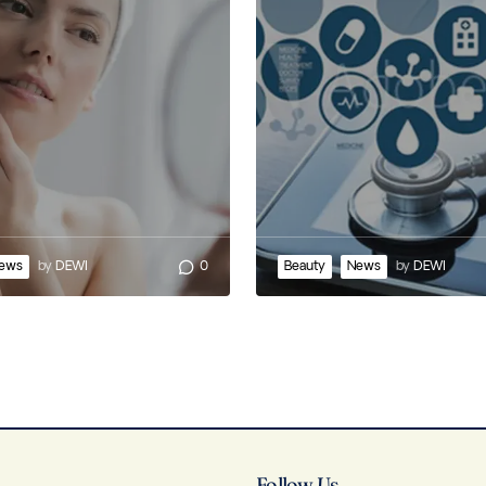
ews
by
DEWI
0
Beauty
News
by
DEWI
Follow Us