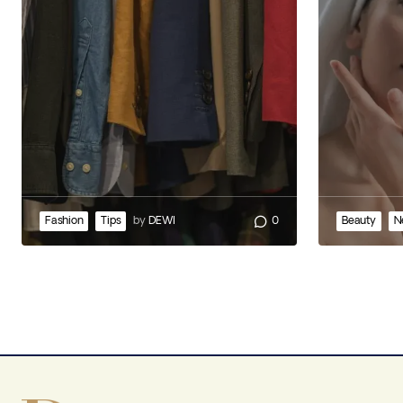
Fashion
Tips
by
DEWI
0
Beauty
N