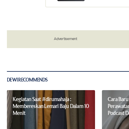
Your Name
*
Advertisement
Save my name, email, and website in 
the next time I comment.
Notify me of new posts by email.
Submit Comment
DEWI RECOMMENDS
Kegiatan Saat #dirumahaja :
Cara Baru
Membereskan Lemari Baju Dalam 10
Perawata
Menit
Podcast 