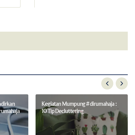
email.
dirkan
Kegiatan Mumpung #dirumahaja :
irumahaja
10 Tip Decluttering