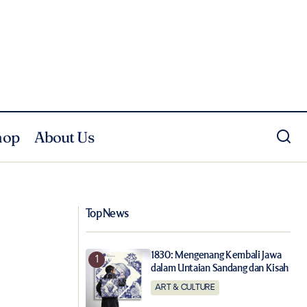
hop
About Us
Aksi Sosial Raffi Ahmad Di Tengah
Pandemi Covid-19
Top News
1830: Mengenang Kembali Jawa
dalam Untaian Sandang dan Kisah
ART & CULTURE