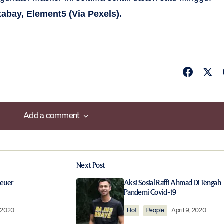
xabay, Element5 (Via Pexels).
Add a comment
Add a comment
Next Post
ished.
Required fields are marked
*
Heuer
Aksi Sosial Raffi Ahmad Di Tengah
Pandemi Covid-19
, 2020
Hot
People
April 9, 2020