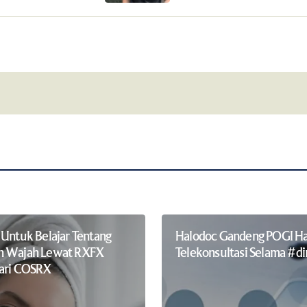
Your E-mail
*
this browser for
Notify me of follow-up comments by 
 Untuk Belajar Tentang
Halodoc Gandeng POGI Ha
n Wajah Lewat RXFX
Telekonsultasi Selama #d
Dari COSRX