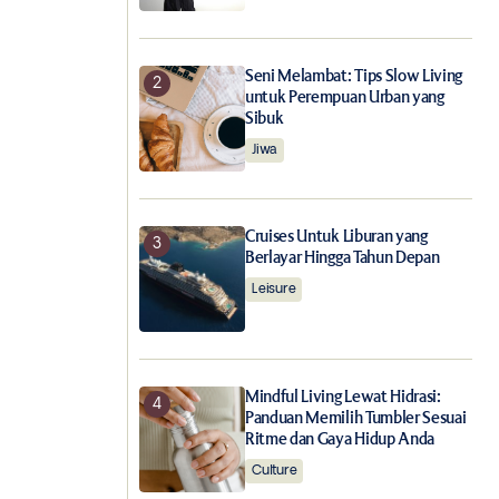
Seni Melambat: Tips Slow Living
untuk Perempuan Urban yang
Sibuk
Jiwa
Cruises Untuk Liburan yang
Berlayar Hingga Tahun Depan
Leisure
Mindful Living Lewat Hidrasi:
Panduan Memilih Tumbler Sesuai
Ritme dan Gaya Hidup Anda
Culture