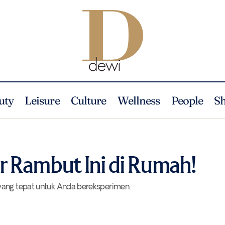
uty
Leisure
Culture
Wellness
People
S
Coba DIY Masker Rambut Ini di Rumah!
Beauty
Tips
 Rambut Ini di Rumah!
yang tepat untuk Anda bereksperimen.