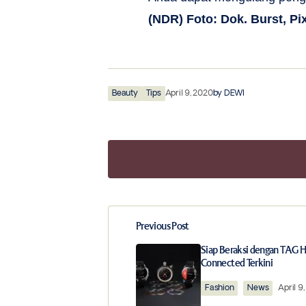
(NDR) Foto: Dok. Burst, Pi
Beauty
Tips
April 9, 2020
by
DEWI
Previous Post
Your email address will not be publ
Siap Beraksi dengan TAG 
Connected Terkini
Comment
*
Fashion
News
April 9