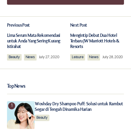
Add a comment
Previous Post
Next Post
Your email address will not be published.
Required fields are marked
*
Lima Serum Mata Rekomendasi
Mengintip Debut Dua Hotel
untuk Anda Yang Sering Kurang
Terbaru JW Marriott Hotels &
Istirahat
Resorts
Comment
*
Beauty
News
July 27, 2020
Leisure
News
July 28, 2020
Top News
Your Name
*
Woshday Dry Shampoo Puff: Solusi untuk Rambut
Your E-mail
*
Segar di Tengah Dinamika Harian
Beauty
Save my name, email, and website in this browser for
the next time I comment.