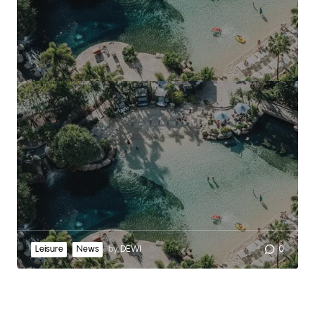
Leisure
News
by
DEWI
0