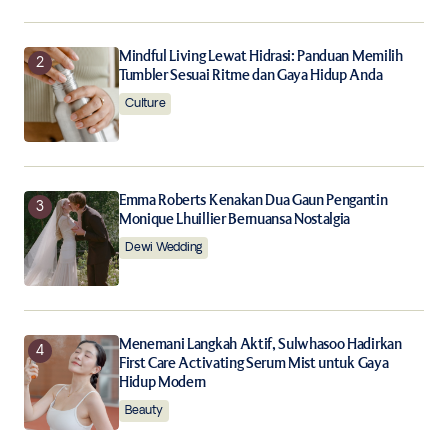
Notify me of follow-up comments by email.
Mindful Living Lewat Hidrasi: Panduan Memilih
Notify me of new posts by email.
Tumbler Sesuai Ritme dan Gaya Hidup Anda
Culture
Submit Comment
Emma Roberts Kenakan Dua Gaun Pengantin
Monique Lhuillier Bernuansa Nostalgia
Dewi Wedding
Menemani Langkah Aktif, Sulwhasoo Hadirkan
First Care Activating Serum Mist untuk Gaya
Hidup Modern
Beauty