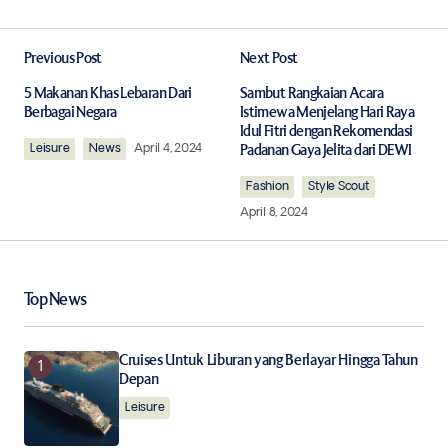
Previous Post
Next Post
Your email address will not be published.
Required fields are marked
*
5 Makanan Khas Lebaran Dari
Sambut Rangkaian Acara
Berbagai Negara
Istimewa Menjelang Hari Raya
Idul Fitri dengan Rekomendasi
Leisure
Comment
News
*
April 4, 2024
Padanan Gaya Jelita dari DEWI
Fashion
Style Scout
April 8, 2024
Your Name
*
Top News
Your E-mail
*
Cruises Untuk Liburan yang Berlayar Hingga Tahun
Depan
Save my name, email, and website in this browser for
the next time I comment.
Leisure