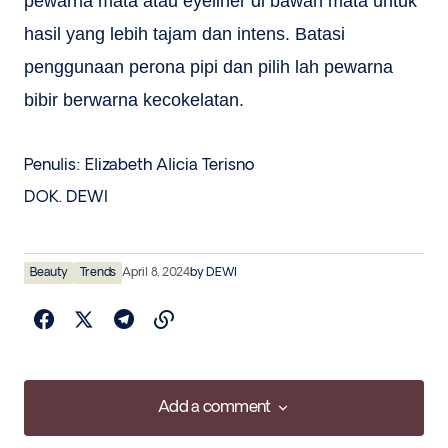
pewarna mata atau eyeliner di bawah mata untuk
hasil yang lebih tajam dan intens. Batasi
penggunaan perona pipi dan pilih lah pewarna
bibir berwarna kecokelatan.
Penulis: Elizabeth Alicia Terisno
DOK. DEWI
Beauty
Trends
April 8, 2024
by
DEWI
Add a comment
Add a comment