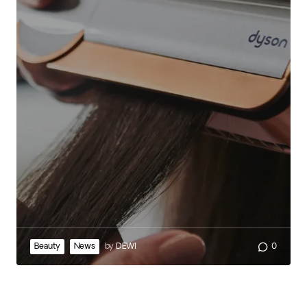
Beauty
News
by
DEWI
0