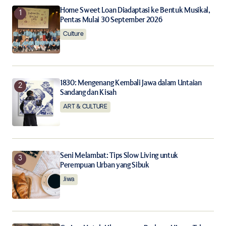
Your E-mail
*
Home Sweet Loan Diadaptasi ke Bentuk Musikal,
Pentas Mulai 30 September 2026
Culture
Save my name, email, and website in this browser for
the next time I comment.
Notify me of follow-up comments by email.
1830: Mengenang Kembali Jawa dalam Untaian
Sandang dan Kisah
Notify me of new posts by email.
ART & CULTURE
Submit Comment
Seni Melambat: Tips Slow Living untuk
Perempuan Urban yang Sibuk
Jiwa