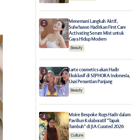
Menemani Langkah Aktif,
Sulwhasoo Hadirkan First Care
Activating Serum Mist untuk
Gaya Hidup Modern
Beauty
tarte cosmetics akan Hadir
Eksklusif di SEPHORA Indonesia,
Usai Penantian Panjang
Beauty
Moire Bespoke Rugs Hadir dalam
Paviliun Kolaboratif “Tapak
Tumbuh” di JIA Curated 2026
Culture