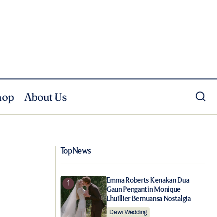
hop
About Us
Live LOEWE Fall Winter 2020 Women’s
bisat
Show
Top News
Emma Roberts Kenakan Dua
Gaun Pengantin Monique
Lhuillier Bernuansa Nostalgia
Dewi Wedding