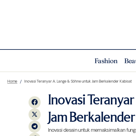
Fashion
Bea
Brand Roti “Jiwa Toast” Gandeng Selebriti
Unc
Home
Inovasi Teranyar A. Lange & Söhne untuk Jam Berkalender Kabisat
Chef, Willgoz
Inovasi Teranya
Jam Berkalender
Inovasi desain untuk memaksimalkan fungsi