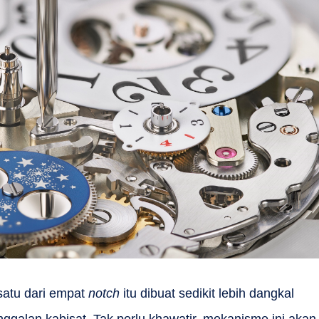
h satu dari empat
notch
itu dibuat sedikit lebih dangkal
alan kabisat. Tak perlu khawatir, mekanisme ini akan