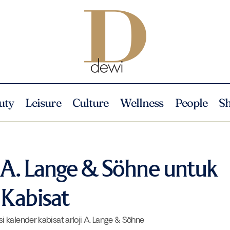
uty
Leisure
Culture
Wellness
People
S
Inovasi Teranyar A. Lange & Söhne untuk Jam Berkalender Ka
ategorized
r A. Lange & Söhne untuk
 Kabisat
 kalender kabisat arloji A. Lange & Söhne