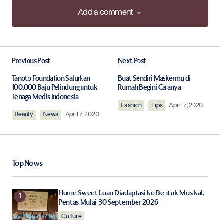
Add a comment
Add a comment
Previous Post
Next Post
Your email address will not be published.
Required fields are marked
*
Tanoto Foundation Salurkan
Buat Sendiri Maskermu di
100.000 Baju Pelindung untuk
Rumah Begini Caranya
Tenaga Medis Indonesia
Comment
*
Fashion
Tips
April 7, 2020
Beauty
News
April 7, 2020
Top News
Your Name
*
Home Sweet Loan Diadaptasi ke Bentuk Musikal,
Your E-mail
*
Pentas Mulai 30 September 2026
Culture