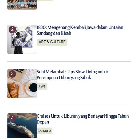
Save my name, email, and website in this browser for
the next time I comment.
Notify me of follow-up comments by email.
1830: Mengenang Kembali Jawa dalam Untaian
Sandang dan Kisah
Notify me of new posts by email.
ART & CULTURE
Submit Comment
Seni Melambat: Tips Slow Living untuk
Perempuan Urban yang Sibuk
Jiwa
Cruises Untuk Liburan yang Berlayar Hingga Tahun
Depan
Leisure