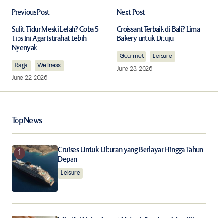
Previous Post
Next Post
Your email address will not be published.
Required fields are marked
*
Sulit Tidur Meski Lelah? Coba 5
Croissant Terbaik di Bali? Lima
Tips Ini Agar Istirahat Lebih
Bakery untuk Dituju
Nyenyak
Comment
*
Gourmet
Leisure
Raga
Wellness
June 23, 2026
June 22, 2026
Your Name
*
Top News
Your E-mail
*
Cruises Untuk Liburan yang Berlayar Hingga Tahun
Depan
Leisure
Save my name, email, and website in this browser for
the next time I comment.
Notify me of follow-up comments by email.