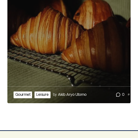
Gourmet
Leisure
by
Akib Aryo Utomo
0