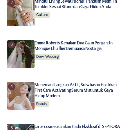
Mindful Living Lewat Hidrasi: Panduan Memilih
Tumbler Sesuai Ritme dan Gaya Hidup Anda
Notify me of new posts by email.
Culture
Submit Comment
Emma Roberts Kenakan Dua Gaun Pengantin
Monique Lhuillier Bernuansa Nostalgia
Dewi Wedding
Menemani Langkah Aktif, Sulwhasoo Hadirkan
First Care Activating Serum Mist untuk Gaya
Hidup Modern
Beauty
tarte cosmetics akan Hadir Eksklusif di SEPHORA