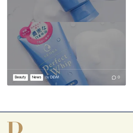
Beauty
News
by
DEWI
0