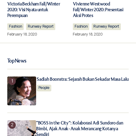
Required fields are marked
*
Victoria Beckham Fall/Winter
Vivienne Westwood
2020: Visi Nyata untuk
Fall/Winter 2020: Presentasi
Perempuan
Aksi Protes
Comment
*
Fashion
Runway Report
Fashion
Runway Report
February 18, 2020
February 18, 2020
Your Name
*
Top News
Your E-mail
*
Sadiah Boonstra: Sejarah Bukan Sekadar Masa Lalu
People
Save my name, email, and website in this browser for
the next time I comment.
Notify me of follow-up comments by email.
“BOSS in the City”: Kolaborasi Adi Sundoro dan
Bimbi, Ajak Anak-Anak Merancang Kotanya
Notify me of new posts by email.
Sendiri