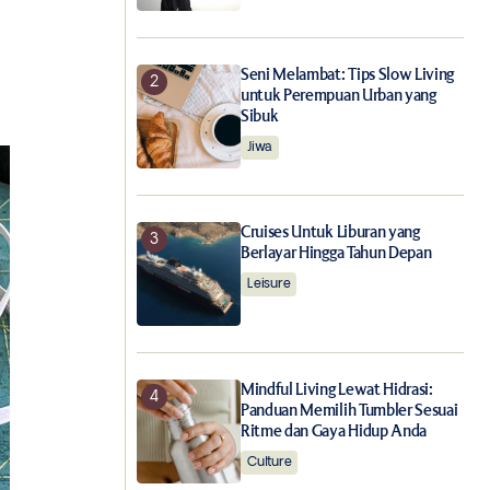
Seni Melambat: Tips Slow Living
untuk Perempuan Urban yang
Sibuk
Jiwa
Cruises Untuk Liburan yang
Berlayar Hingga Tahun Depan
Leisure
Mindful Living Lewat Hidrasi:
Panduan Memilih Tumbler Sesuai
Ritme dan Gaya Hidup Anda
Culture