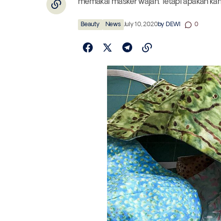
memakai masker wajah. Tetapi apakah k
Beauty
News
July 10, 2020
by
DEWI
0