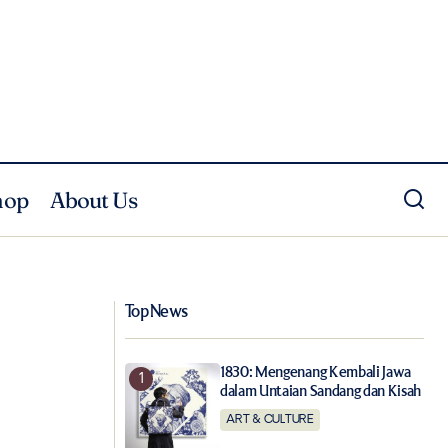
hop
About Us
Membawa Kembali Malam Elegan
nar
dengan Longines Tuxedo
Top News
1830: Mengenang Kembali Jawa
dalam Untaian Sandang dan Kisah
ART & CULTURE