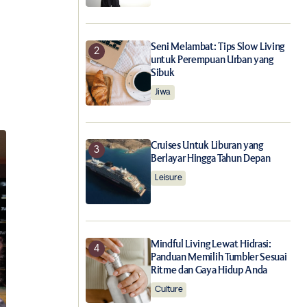
Seni Melambat: Tips Slow Living
untuk Perempuan Urban yang
Sibuk
Jiwa
Cruises Untuk Liburan yang
Berlayar Hingga Tahun Depan
Leisure
Mindful Living Lewat Hidrasi:
Panduan Memilih Tumbler Sesuai
Ritme dan Gaya Hidup Anda
Culture