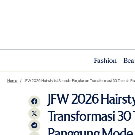
Fashion
Bea
JFW 202
Beauty
Omorovicza:Keajaiban Mineral Budapest
Home
JFW 2026 Hairstylist Search: Perjalanan Transformasi 30 Talenta 
untuk Kulit Indonesia
Terbesa
News
JFW 2026 Hairsty
Transformasi 30
Panggung Mode T