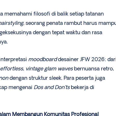
 memahami filosofi di balik setiap tatanan
airstyling
, seorang penata rambut harus mamp
eksekusinya dengan tepat waktu dan rasa
nya.
interpretasi
moodboard
desainer JFW 2026: dar
effortless
,
vintage glam waves
bernuansa retro,
gnon
dengan struktur sleek. Para peserta juga
kap mengenai
Dos and Don’ts
bekerja di
lam Membangun Komunitas Profesional