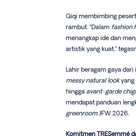
Qiqi membimbing peserta
rambut. “Dalam
fashion h
menangkap ide dan meng
artistik yang kuat,” tegas
Lahir beragam gaya dari 
messy natural look
yang
hingga
avant-garde chi
mendapat panduan leng
greenroom
JFW 2026.
Komitmen TRESemmé da