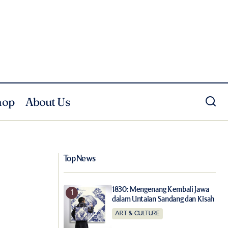
hop
About Us
nuju Panggung Mode
Meyakini Kemanusiaan dalam Helai-helai
BIASA "BELIEVE"
Top News
1830: Mengenang Kembali Jawa
dalam Untaian Sandang dan Kisah
ART & CULTURE