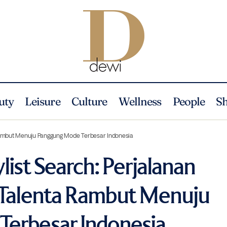
uty
Leisure
Culture
Wellness
People
S
6 Hairstylist Search: Perjalanan Transformasi 30 Talenta Rambut Me
Rambut Menuju Panggung Mode Terbesar Indonesia
r Indonesia
list Search: Perjalanan
 Talenta Rambut Menuju
erbesar Indonesia