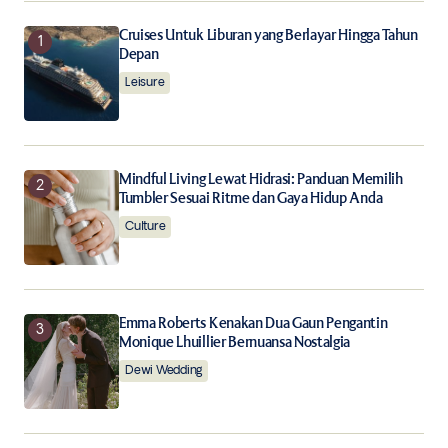
Your E-mail
*
Cruises Untuk Liburan yang Berlayar Hingga Tahun
Depan
Save my name, email, and website in this browser for
the next time I comment.
Leisure
Notify me of follow-up comments by email.
Mindful Living Lewat Hidrasi: Panduan Memilih
Notify me of new posts by email.
Tumbler Sesuai Ritme dan Gaya Hidup Anda
Culture
Submit Comment
Emma Roberts Kenakan Dua Gaun Pengantin
Monique Lhuillier Bernuansa Nostalgia
Dewi Wedding