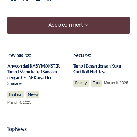
Add a comment
Add a comment
Previous Post
Next Post
Your email address will not be published.
Required fields are marked
*
Ahyeon dari BABYMONSTER
Tampil Elegan dengan Kuku
Tampil Memukau di Bandara
Cantik di Hari Raya
dengan CELINE Karya Hedi
Slimane
Comment
*
Beauty
Tips
March 6, 2025
Fashion
News
March 4, 2025
Your Name
*
Top News