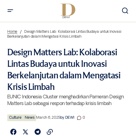
Design Matters Lab: Kolaborasi Lintas Budaya untuk Inovasi
Berkelanjutan dalam Mengatasi Krisis Limbah
Home
Design Matters Lab: Kolaborasi Lintas Budaya untuk Inovasi
Berkelanjutan dalam Mengatasi Krisis Limbah
Design Matters Lab: Kolaborasi
Lintas Budaya untuk Inovasi
Berkelanjutan dalam Mengatasi
Krisis Limbah
EUNIC Indonesia Cluster menghadirkan Pameran Design
Matters Lab sebagai respon terhadap krisis limbah
Culture
News
March 6, 2025
by
DEWI
0